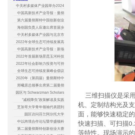
中关村多媒体产业园举办2024
中国高新技术产业导报：曼彻
第六届曼彻斯特中国创新创业
海创园负责人应邀出席首届乡
中关村多媒体产业园与北京市
2022年全球生态可持续发展高
中国高新技术产业导报：新场
2022年首届新场景昆玉河科技
2022年社会影响力投资与可持
全球生态可持续发展峰会倡议
2020年（第四届）曼彻斯特中
郑曦原总领事出席第二届曼彻
园区与 Schwarzman Scholars
三维扫描仪是采用
“减税降负”政策解读及实践
机、定制结构光及
芝加哥大学青年领袖代表团到
面，能够快速稳定的
园区访问芬兰阿尔托大学
中以跨境合作论坛暨华盛顿科
快速扫描、可扫描0.
第二届曼彻斯特创新创业大赛
等特性。现场演示的