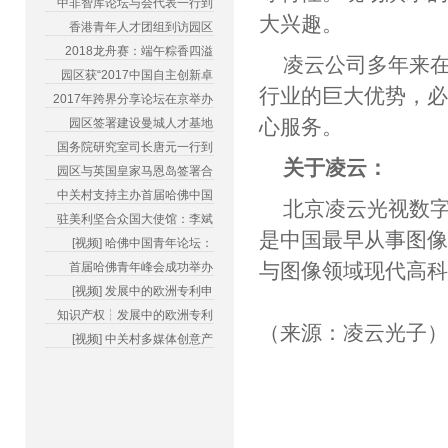
中非智库论坛与会代表一行到
大兴趣。
香港青年人才团组到访园区
2018龙舟赛：端午粽香四溢
凌云公司多年来
园区获“2017中国自主创新卓
行业的巨大优势，
2017年跨界分享论坛在京举办
心服务。
园区签署建设曼城人才基地
国务院研究室司长唐元一行到
关于凌云：
园区与英国皇家马恩岛签署合
中关村支持主办首届哈佛中国
北京凌云光视数字
驻美利坚合众国大使馆：李斌
是中国最早从事图
[视频] 哈佛中国青年论坛：
与图像领域现代高
首届哈佛青年峰会成功举办
[视频] 发展中的欧洲专利申
知识产权┆发展中的欧洲专利
（来源：凌云光子
[视频] 中关村多媒体创意产