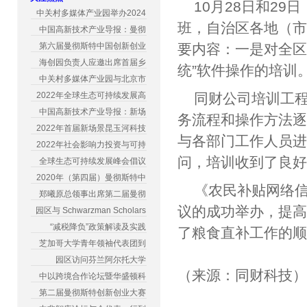
10月28日和2
中关村多媒体产业园举办2024
班，自治区各地（
中国高新技术产业导报：曼彻
第六届曼彻斯特中国创新创业
要内容：一是对全区
海创园负责人应邀出席首届乡
统”软件操作的培训
中关村多媒体产业园与北京市
2022年全球生态可持续发展高
同财公司培训工程
中国高新技术产业导报：新场
务流程和操作方法
2022年首届新场景昆玉河科技
与各部门工作人员
2022年社会影响力投资与可持
问，培训收到了良
全球生态可持续发展峰会倡议
2020年（第四届）曼彻斯特中
《农民补贴网络信
郑曦原总领事出席第二届曼彻
议的成功举办，提
园区与 Schwarzman Scholars
“减税降负”政策解读及实践
了粮食直补工作的
芝加哥大学青年领袖代表团到
园区访问芬兰阿尔托大学
（来源：同财科技
中以跨境合作论坛暨华盛顿科
第二届曼彻斯特创新创业大赛