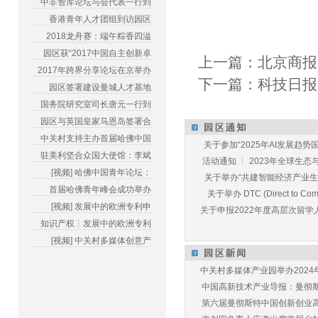
中非智库论坛与会代表一行到
香港青年人才团组到访园区
2018龙舟赛：端午粽香四溢
园区获“2017中国自主创新卓
上一篇：
北京商报
2017年跨界分享论坛在京举办
下一篇：
科技日报
园区签署建设曼城人才基地
国务院研究室司长唐元一行到
园区与英国皇家马恩岛签署合
中关村支持主办首届哈佛中国
关于参加“2025年AI发展趋势国
驻美利坚合众国大使馆：李斌
活动通知 ┆ 2023年全球生态与E
[视频] 哈佛中国青年论坛：
关于举办“共建智能经济产业生态
首届哈佛青年峰会成功举办
关于举办 DTC (Direct to Commu
[视频] 发展中的欧洲专利申
关于申报2022年度高层次留学人
知识产权┆发展中的欧洲专利
[视频] 中关村多媒体创意产
中关村多媒体产业园举办2024年
中国高新技术产业导报：曼彻斯特
第六届曼彻斯特中国创新创业高峰