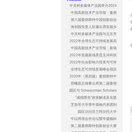
中关村多媒体产业园举办2024
中国高新技术产业导报：曼彻
第六届曼彻斯特中国创新创业
海创园负责人应邀出席首届乡
中关村多媒体产业园与北京市
2022年全球生态可持续发展高
中国高新技术产业导报：新场
2022年首届新场景昆玉河科技
2022年社会影响力投资与可持
全球生态可持续发展峰会倡议
2020年（第四届）曼彻斯特中
郑曦原总领事出席第二届曼彻
园区与 Schwarzman Scholars
“减税降负”政策解读及实践
芝加哥大学青年领袖代表团到
园区访问芬兰阿尔托大学
中以跨境合作论坛暨华盛顿科
第二届曼彻斯特创新创业大赛