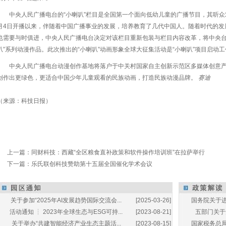
中央人民广播电台的“小喇叭”栏目是全国第一个面向低幼儿童的广播节目，其听众对
月4日开播以来，伴随着中国广播事业的发展，培养教育了几代中国人。随着时代的发展
也需要与时俱进，中央人民广播电台决定对该栏目重新包装与栏目内容改革，将中央台“
叭”系列动漫作品。此次推出的“小喇叭”动画形象全球大征集活动是“小喇叭”项目启动
中央人民广播电台动漫创作基地将落户于中关村国家自主创新示范区多媒体创意
创作出更绿色，更适合中国少年儿童观看的民族动画，打造民族动漫品牌。
赛迪
（来源：科技日报）
上一篇：
同财科技：西藏“全区粮食直补政策和软件操作培训班”在拉萨举行
下一篇：
乐氏联创科技赞助第十五届全国催化学术会议
关于参加“2025年AI发展趋势国际交流会...
[2025-03-26]
国务院关于进
活动通知 ┆ 2023年全球生态与ESG可持...
[2023-08-21]
五部门关于开
关于举办“共建智能经济产业生态主题活...
[2023-08-15]
国家税务总局