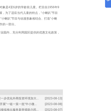
象是4至6岁的学龄前儿童。栏目自1956年9
，为了适应当代儿童的特点，“小喇叭”节目
小喇叭”节目与动漫形象相结合、打造“小喇
工作的一部分。
产业园内，充分利用园区提供的优惠文化政策，
一步优化外商投资环境加大...
[2023-08-13]
展“一链一策一批”中小微...
[2023-08-08]
接续推出服务新举措助力民...
[2023-08-07]