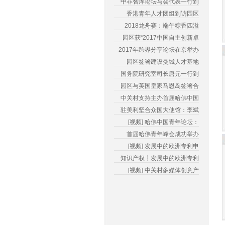
中非智库论坛与会代表一行到
香港青年人才团组到访园区
2018龙舟赛：端午粽香四溢
园区获“2017中国自主创新卓
2017年跨界分享论坛在京举办
园区签署建设曼城人才基地
国务院研究室司长唐元一行到
园区与英国皇家马恩岛签署合
中关村支持主办首届哈佛中国
驻美利坚合众国大使馆：李斌
[视频] 哈佛中国青年论坛：
首届哈佛青年峰会成功举办
[视频] 发展中的欧洲专利申
知识产权┆发展中的欧洲专利
[视频] 中关村多媒体创意产