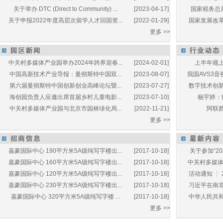
关于举办 DTC (Direct to Community) ...
[2023-04-17]
国家税务总局
关于申报2022年度高层次留学人才回国资...
[2022-01-29]
国家发展改革
更多 >>
中关村多媒体产业园举办2024年跨界迎春...
[2024-02-01]
上半年规上
中国高新技术产业导报：曼彻斯特中国双...
[2023-08-07]
我国AVS3音
第六届曼彻斯特中国创新创业高峰论坛暨...
[2023-07-27]
数字技术创新
海创园负责人应邀出席首届乡村儿童电影...
[2023-07-10]
杨宇婷：
中关村多媒体产业园与北京市园林绿化局...
[2022-11-21]
阿联酋
更多 >>
嘉豪国际中心 190平方米5A级纯写字楼出...
[2017-10-18]
关于参加“20
嘉豪国际中心 160平方米5A级纯写字楼出...
[2017-10-18]
中关村多媒体产
嘉豪国际中心 120平方米5A级纯写字楼出...
[2017-10-18]
活动通知 ┆ 
嘉豪国际中心 230平方米5A级纯写字楼出...
[2017-10-18]
习近平在南非
嘉豪国际中心 320平方米5A级纯写字楼 ...
[2017-10-18]
中华人民共和
更多 >>