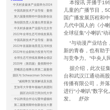
本报讯 开播于1
中关村多媒体产业园举办2024
儿童的广播节目，5
中国高新技术产业导报：曼彻
第六届曼彻斯特中国创新创业
国广播发展历程和
海创园负责人应邀出席首届乡
几代中国人的《小
中关村多媒体产业园与北京市
全球征集“小喇叭”
2022年全球生态可持续发展高
中国高新技术产业导报：新场
“与动漫产业结合
2022年首届新场景昆玉河科技
新的青春，也有助
2022年社会影响力投资与可持
与竞争力。”中央人
全球生态可持续发展峰会倡议
2020年（第四届）曼彻斯特中
据介绍，此次征集活
郑曦原总领事出席第二届曼彻
台和武汉江通动画
园区与 Schwarzman Scholars
“减税降负”政策解读及实践
传播有限公司，并
芝加哥大学青年领袖代表团到
进行“小喇叭”数字
园区访问芬兰阿尔托大学
发。
舒弥
中以跨境合作论坛暨华盛顿科
第二届曼彻斯特创新创业大赛