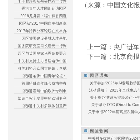
中非智库论坛与会代表一行到
（来源：中国文化
香港青年人才团组到访园区
2018龙舟赛：端午粽香四溢
园区获“2017中国自主创新卓
2017年跨界分享论坛在京举办
园区签署建设曼城人才基地
上一篇：
央广进军
国务院研究室司长唐元一行到
园区与英国皇家马恩岛签署合
下一篇：
北京商报
中关村支持主办首届哈佛中国
驻美利坚合众国大使馆：李斌
[视频] 哈佛中国青年论坛：
关于参加“2025年AI发展趋势国
首届哈佛青年峰会成功举办
活动通知 ┆ 2023年全球生态与E
[视频] 发展中的欧洲专利申
关于举办“共建智能经济产业生态
知识产权┆发展中的欧洲专利
关于举办 DTC (Direct to Commu
[视频] 中关村多媒体创意产
关于申报2022年度高层次留学人
中关村多媒体产业园举办2024年