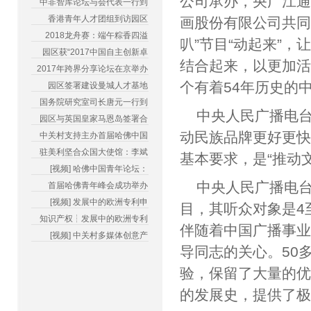
公司承办，央广江通
中非智库论坛与会代表一行到
香港青年人才团组到访园区
画股份有限公司共同
2018龙舟赛：端午粽香四溢
叭”节目“动起来”
园区获“2017中国自主创新卓
结合起来，以更加活
2017年跨界分享论坛在京举办
个有着54年历史的
园区签署建设曼城人才基地
国务院研究室司长唐元一行到
中央人民广播电台
园区与英国皇家马恩岛签署合
动民族品牌更好更快
中关村支持主办首届哈佛中国
驻美利坚合众国大使馆：李斌
基本要求，是“推动
[视频] 哈佛中国青年论坛：
中央人民广播电台
首届哈佛青年峰会成功举办
[视频] 发展中的欧洲专利申
目，其听众对象是4
知识产权┆发展中的欧洲专利
伴随着中国广播事
[视频] 中关村多媒体创意产
导同志的关心。50
验，保留了大量的
的发展史，提供了