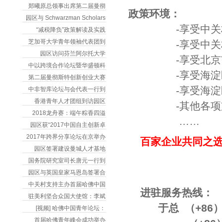
郑曦原总领事出席第二届曼彻
政策环境：
园区与 Schwarzman Scholars
-享受中关村国
“减税降负”政策解读及实践
芝加哥大学青年领袖代表团到
-享受中关村国
园区访问芬兰阿尔托大学
-享受北京市文
中以跨境合作论坛暨华盛顿科
-享受海淀区鼓
第二届曼彻斯特创新创业大赛
-享受海淀区文
中非智库论坛与会代表一行到
香港青年人才团组到访园区
-其他各项支
2018龙舟赛：端午粽香四溢
……
园区获“2017中国自主创新卓
2017年跨界分享论坛在京举办
百家企业共同之选
园区签署建设曼城人才基地
国务院研究室司长唐元一行到
园区与英国皇家马恩岛签署合
中关村支持主办首届哈佛中国
进驻服务热线：
驻美利坚合众国大使馆：李斌
于总 （+86）133 
[视频] 哈佛中国青年论坛：
首届哈佛青年峰会成功举办