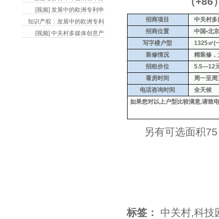
（+86）010-51
[视频] 发展中的欧洲专利申
招商项目
中关村多媒
知识产权┆发展中的欧洲专利
招商位置
中国•北京
[视频] 中关村多媒体创意产
写字楼户型
1325㎡(
装修情况
精装修，
招租价位
5.5—12
看房时间
周一至周五 0
电话咨询时间
全天候
如果您对以上户型比较满意,请致
另有可选面积75㎡
标签：
中关村
,
科技