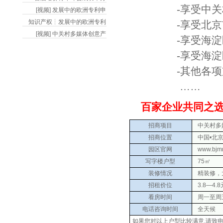
-享受中关村国
[视频] 发展中的欧洲专利申
知识产权┆发展中的欧洲专利
-享受北京市文
[视频] 中关村多媒体创意产
-享受海淀区鼓
-享受海淀区文
-其他各项支
……
百家企业共同之选
招商项目
中关村多媒
招商位置
中国•北京
园区官网
www.bjm
写字楼户型
75㎡
装修情况
精装修，
招租价位
3.8—4.8
看房时间
周一至周五 0
电话咨询时间
全天候
如果您对以上户型比较满意,请致