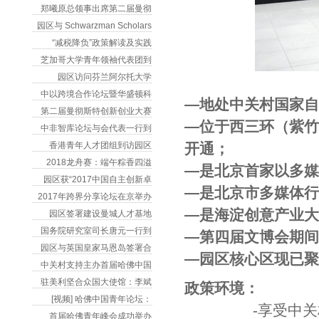
郑曦原总领事出席第二届曼彻
园区与 Schwarzman Scholars
“减税降负”政策解读及实践
芝加哥大学青年领袖代表团到
园区访问芬兰阿尔托大学
中以跨境合作论坛暨华盛顿科
―地处中关村国家自
第二届曼彻斯特创新创业大赛
―位于西三环（紫
中非智库论坛与会代表一行到
香港青年人才团组到访园区
开通；
2018龙舟赛：端午粽香四溢
―是北京首家以多
园区获“2017中国自主创新卓
―是北京市多媒体
2017年跨界分享论坛在京举办
―是海淀创意产业
园区签署建设曼城人才基地
国务院研究室司长唐元一行到
―第四届文博会期间
园区与英国皇家马恩岛签署合
―园区核心区现已
中关村支持主办首届哈佛中国
驻美利坚合众国大使馆：李斌
政策环境：
[视频] 哈佛中国青年论坛：
-享受中关村国
首届哈佛青年峰会成功举办