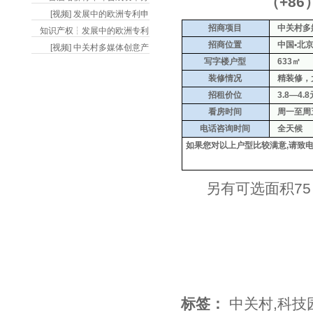
（+86）010-51
[视频] 发展中的欧洲专利申
招商项目
中关村多媒
知识产权┆发展中的欧洲专利
招商位置
中国•北京
[视频] 中关村多媒体创意产
写字楼户型
633㎡
装修情况
精装修，
招租价位
3.8—4.8
看房时间
周一至周五 0
电话咨询时间
全天候
如果您对以上户型比较满意,请致
另有可选面积75㎡
标签：
中关村
,
科技