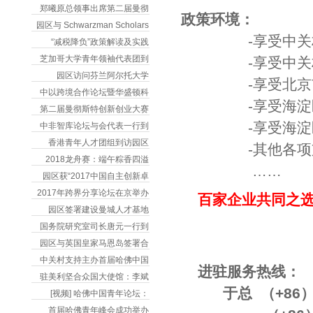
郑曦原总领事出席第二届曼彻
政策环境：
园区与 Schwarzman Scholars
-享受中关村国
“减税降负”政策解读及实践
芝加哥大学青年领袖代表团到
-享受中关村国
园区访问芬兰阿尔托大学
-享受北京市文
中以跨境合作论坛暨华盛顿科
-享受海淀区鼓
第二届曼彻斯特创新创业大赛
-享受海淀区文
中非智库论坛与会代表一行到
香港青年人才团组到访园区
-其他各项支
2018龙舟赛：端午粽香四溢
……
园区获“2017中国自主创新卓
2017年跨界分享论坛在京举办
百家企业共同之选
园区签署建设曼城人才基地
国务院研究室司长唐元一行到
园区与英国皇家马恩岛签署合
中关村支持主办首届哈佛中国
进驻服务热线：
驻美利坚合众国大使馆：李斌
于总 （+86）133 
[视频] 哈佛中国青年论坛：
首届哈佛青年峰会成功举办