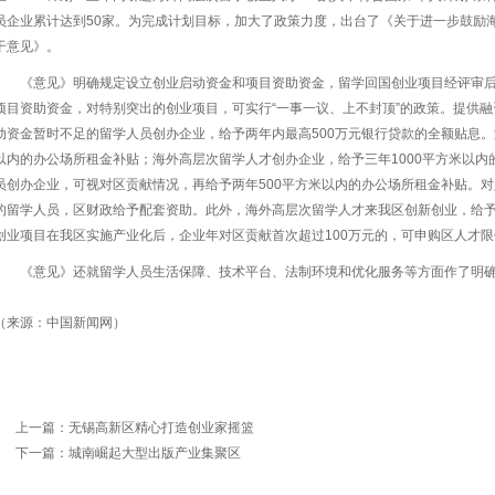
员企业累计达到50家。为完成计划目标，加大了政策力度，出台了《关于进一步鼓励海
干意见》。
《意见》明确规定设立创业启动资金和项目资助资金，留学回国创业项目经评审后，
项目资助资金，对特别突出的创业项目，可实行“一事一议、上不封顶”的政策。提供
动资金暂时不足的留学人员创办企业，给予两年内最高500万元银行贷款的全额贴息。
以内的办公场所租金补贴；海外高层次留学人才创办企业，给予三年1000平方米以
员创办企业，可视对区贡献情况，再给予两年500平方米以内的办公场所租金补贴。对
的留学人员，区财政给予配套资助。此外，海外高层次留学人才来我区创新创业，给予
创业项目在我区实施产业化后，企业年对区贡献首次超过100万元的，可申购区
《意见》还就留学人员生活保障、技术平台、法制环境和优化服务等方面作了明
（来源：中国新闻网）
上一篇：
无锡高新区精心打造创业家摇篮
下一篇：
城南崛起大型出版产业集聚区