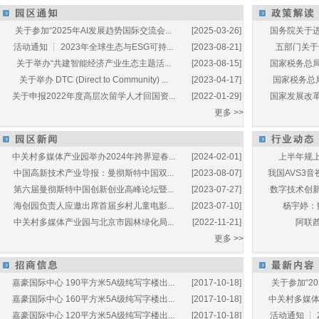
关于参加“2025年AI发展趋势国际交流会...
[2025-03-26]
国务院关于进
活动通知 ┆ 2023年全球生态与ESG可持...
[2023-08-21]
五部门关于开
关于举办“共建智能经济产业生态主题活...
[2023-08-15]
国家税务总局
关于举办 DTC (Direct to Community) ...
[2023-04-17]
国家税务总局
关于申报2022年度高层次留学人才回国资...
[2022-01-29]
国家发展改革
更多 >>
中关村多媒体产业园举办2024年跨界迎春...
[2024-02-01]
上半年规上
中国高新技术产业导报：曼彻斯特中国双...
[2023-08-07]
我国AVS3音
第六届曼彻斯特中国创新创业高峰论坛暨...
[2023-07-27]
数字技术创新
海创园负责人应邀出席首届乡村儿童电影...
[2023-07-10]
杨宇婷：
中关村多媒体产业园与北京市园林绿化局...
[2022-11-21]
阿联酋
更多 >>
嘉豪国际中心 190平方米5A级纯写字楼出...
[2017-10-18]
关于参加“20
嘉豪国际中心 160平方米5A级纯写字楼出...
[2017-10-18]
中关村多媒体产
嘉豪国际中心 120平方米5A级纯写字楼出...
[2017-10-18]
活动通知 ┆ 