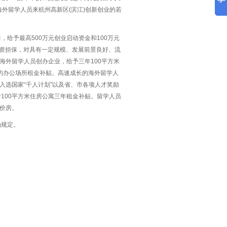
外留学人员来杭州高新区(滨江)创新创业的若
给予最高500万元创业启动资金和100万元
融资担保，对具有一定规模、发展前景良好、流
海外留学人员创办企业，给予三年100平方米
内的办公场所租金补贴。高速成长的海外留学人
入选国家“千人计划”以及省、市各项人才奖励
100平方米住房公寓三年租金补贴。留学人员
人才限价房。
确规定。