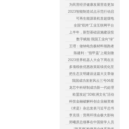
为民营经济健康发展营造更加
2023智能制造试点示范行动启
可再生能源装机首超煤电
全国“双跨”工业互联网平台
上半年，新型基础设施建设投
数字赋能 我国工业向“绿”
王瑨：做钠电负极材料领跑者
陈建利：“指甲盖”上规划微
2023世界机器人大会下周在京
多项税收优惠政策延续优化至
把生态文明建设这篇大文章做
我国成功发射风云三号06星
龙芯中科研制成功新一代处理
欧盟发起“3D欧洲文化”活动
科技金融破解科创企业融资难
《求是》杂志发表习近平总书
李克强：营商环境会极大影响
郑曦原总领事在中国留学人员