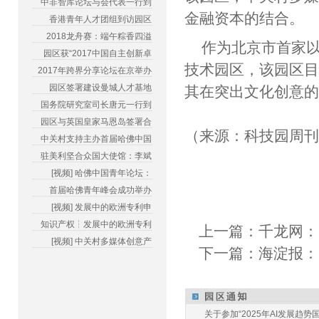
中非智库论坛与会代表一行到
金融资本的结合。
香港青年人才团组到访园区
2018龙舟赛：端午粽香四溢
作为北京市首家
园区获“2017中国自主创新卓
技术园区，该园区
2017年跨界分享论坛在京举办
园区签署建设曼城人才基地
其在突出文化创意
国务院研究室司长唐元一行到
园区与英国皇家马恩岛签署合
（来源：科技园周
中关村支持主办首届哈佛中国
驻美利坚合众国大使馆：李斌
[视频] 哈佛中国青年论坛：
首届哈佛青年峰会成功举办
[视频] 发展中的欧洲专利申
知识产权┆发展中的欧洲专利
上一篇：
千龙网：
[视频] 中关村多媒体创意产
下一篇：
海淀报：
关于参加“2025年AI发展趋势国