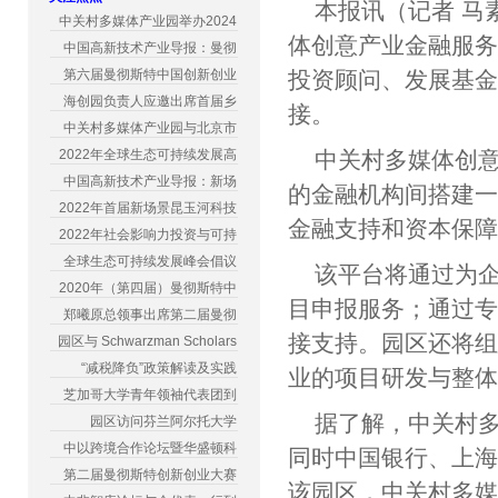
本报讯（记者 马
中关村多媒体产业园举办2024
体创意产业金融服
中国高新技术产业导报：曼彻
第六届曼彻斯特中国创新创业
投资顾问、发展基
海创园负责人应邀出席首届乡
接。
中关村多媒体产业园与北京市
2022年全球生态可持续发展高
中关村多媒体创
中国高新技术产业导报：新场
的金融机构间搭建
2022年首届新场景昆玉河科技
金融支持和资本保
2022年社会影响力投资与可持
全球生态可持续发展峰会倡议
该平台将通过为
2020年（第四届）曼彻斯特中
目申报服务；通过
郑曦原总领事出席第二届曼彻
接支持。园区还将
园区与 Schwarzman Scholars
“减税降负”政策解读及实践
业的项目研发与整
芝加哥大学青年领袖代表团到
据了解，中关村多
园区访问芬兰阿尔托大学
中以跨境合作论坛暨华盛顿科
同时中国银行、上
第二届曼彻斯特创新创业大赛
该园区，中关村多