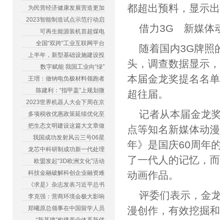
都超出预料，显示
为民营经济健康发展营造更加
2023智能制造试点示范行动启
借力3G 新媒体
可再生能源装机首超煤电
全国“双跨”工业互联网平台
随着国内3G牌照
上半年，新型基础设施建设投
头，调查数据显示，2
数字赋能 我国工业向“绿”
本届金龙奖提名名
王瑨：做钠电负极材料领跑者
陈建利：“指甲盖”上规划微
超往届。
2023世界机器人大会下周在京
记者从本届金龙奖
多项税收优惠政策延续优化至
把生态文明建设这篇大文章做
点等知名新媒体动
我国成功发射风云三号06星
年》是国庆60周年
龙芯中科研制成功新一代处理
了一代人的记忆，
欧盟发起“3D欧洲文化”活动
科技金融破解科创企业融资难
动画作品。
《求是》杂志发表习近平总书
评委们表示，金
李克强：营商环境会极大影响
郑曦原总领事在中国留学人员
漫创作，有效挖掘