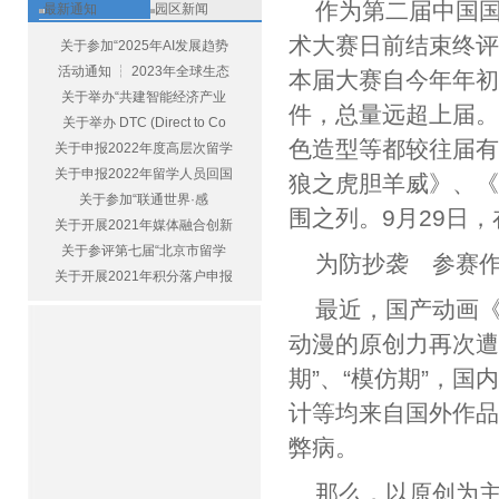
作为第二届中国
最新通知
园区新闻
术大赛日前结束终
关于参加“2025年AI发展趋势
活动通知 ┆ 2023年全球生态
本届大赛自今年年初
关于举办“共建智能经济产业
件，总量远超上届
关于举办 DTC (Direct to Co
色造型等都较往届
关于申报2022年度高层次留学
关于申报2022年留学人员回国
狼之虎胆羊威》、
关于参加“联通世界·感
围之列。9月29日
关于开展2021年媒体融合创新
关于参评第七届“北京市留学
为防抄袭 参赛
关于开展2021年积分落户申报
最近，国产动画
动漫的原创力再次遭
期”、“模仿期”，
计等均来自国外作
弊病。
那么，以原创为