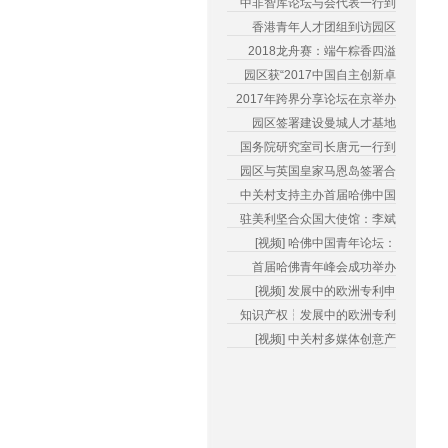
中非智库论坛与会代表一行到
香港青年人才团组到访园区
2018龙舟赛：端午粽香四溢
园区获“2017中国自主创新卓
2017年跨界分享论坛在京举办
园区签署建设曼城人才基地
国务院研究室司长唐元一行到
园区与英国皇家马恩岛签署合
中关村支持主办首届哈佛中国
驻美利坚合众国大使馆：李斌
[视频] 哈佛中国青年论坛：
首届哈佛青年峰会成功举办
[视频] 发展中的欧洲专利申
知识产权┆发展中的欧洲专利
[视频] 中关村多媒体创意产