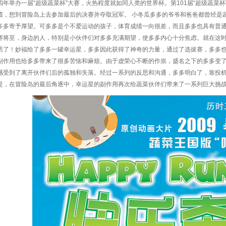
四年举办一届“超级蔬菜杯”大赛，火热程度就如同人类的世界杯。第101届“超级蔬菜
绩，想到冒险岛上去参加最后的决赛并夺取冠军。 小冬瓜多多的爷爷和爸爸都曾经是
多多寄予厚望。可多多是个不爱运动的孩子，体育成绩一向很差，而且多多也具有普
赛将至，身边的人，特别是小伙伴们对多多充满期望，使多多内心十分焦虑。就在这
话了！妙福给了多多一罐幸运星，多多因此获得了神奇的力量，通过了选拔赛，多多
副作用也给多多带来了很多苦恼和麻烦。由于虚荣心不断的作祟，盛名之下的多多变
感受到了离开伙伴们后的孤独和失落。经过一系列的反思和沟通，多多明白了，靠投
是，在冒险岛的最后角逐中，幸运星的副作用再次给蔬菜伙伴们带来了一系列巨大挑