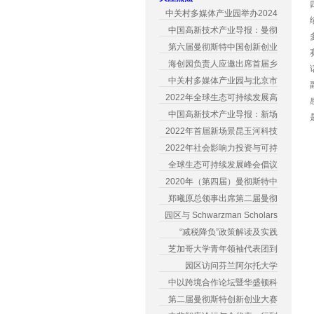
中关村多媒体产业园举办2024
中国高新技术产业导报：曼彻
第六届曼彻斯特中国创新创业
海创园负责人应邀出席首届乡
中关村多媒体产业园与北京市
2022年全球生态可持续发展高
中国高新技术产业导报：新场
2022年首届新场景昆玉河科技
2022年社会影响力投资与可持
全球生态可持续发展峰会倡议
2020年（第四届）曼彻斯特中
郑曦原总领事出席第二届曼彻
园区与 Schwarzman Scholars
“减税降负”政策解读及实践
芝加哥大学青年领袖代表团到
园区访问芬兰阿尔托大学
中以跨境合作论坛暨华盛顿科
第二届曼彻斯特创新创业大赛