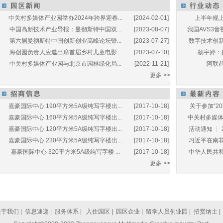
中关村多媒体产业园举办2024年跨界迎春...
[2024-02-01]
上半年规上
中国高新技术产业导报：曼彻斯特中国双...
[2023-08-07]
我国AVS3音
第六届曼彻斯特中国创新创业高峰论坛暨...
[2023-07-27]
数字技术创新
海创园负责人应邀出席首届乡村儿童电影...
[2023-07-10]
杨宇婷：
中关村多媒体产业园与北京市园林绿化局...
[2022-11-21]
阿联酋
更多 >>
嘉豪国际中心 190平方米5A级纯写字楼出...
[2017-10-18]
关于参加“20
嘉豪国际中心 160平方米5A级纯写字楼出...
[2017-10-18]
中关村多媒体产
嘉豪国际中心 120平方米5A级纯写字楼出...
[2017-10-18]
活动通知 ┆ 
嘉豪国际中心 230平方米5A级纯写字楼出...
[2017-10-18]
习近平在南非
嘉豪国际中心 320平方米5A级纯写字楼 ...
[2017-10-18]
中华人民共和
更多 >>
关于我们
|
信息速递
|
服务体系
|
入住园区
|
园区企业
|
留学人员创业园
|
招贤纳士