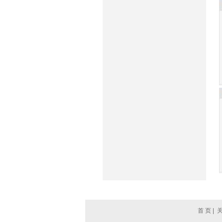
首 页
|