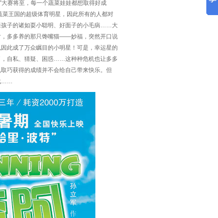
杯”大赛将至，每一个蔬菜娃娃都想取得好成
蔬菜王国的超级体育明星，因此所有的人都对
通孩子的诸如耍小聪明、好面子的小毛病……大
时，多多养的那只馋嘴猫——妙福，突然开口说
也因此成了万众瞩目的小明星！可是，幸运星的
了，自私、猜疑、困惑……这种种危机也让多多
机取巧获得的成绩并不会给自己带来快乐。但
战……