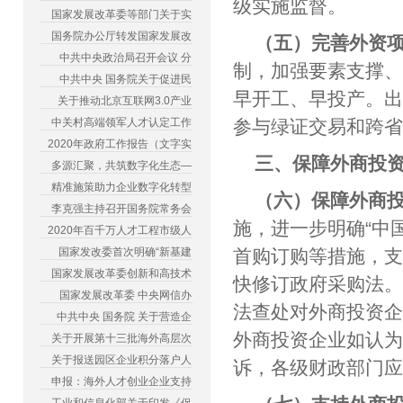
级实施监督。
国家发展改革委等部门关于实
国务院办公厅转发国家发展改
（五）完善外资
中共中央政治局召开会议 分
制，加强要素支撑
中共中央 国务院关于促进民
早开工、早投产。
关于推动北京互联网3.0产业
中关村高端领军人才认定工作
参与绿证交易和跨
2020年政府工作报告（文字实
三、保障外商投
多源汇聚，共筑数字化生态—
精准施策助力企业数字化转型
（六）保障外商
李克强主持召开国务院常务会
施，进一步明确“中
2020年百千万人才工程市级人
国家发改委首次明确“新基建
首购订购等措施，
国家发展改革委创新和高技术
快修订政府采购法
国家发展改革委 中央网信办
法查处对外商投资
中共中央 国务院 关于营造企
外商投资企业如认
关于开展第十三批海外高层次
关于报送园区企业积分落户人
诉，各级财政部门
申报：海外人才创业企业支持