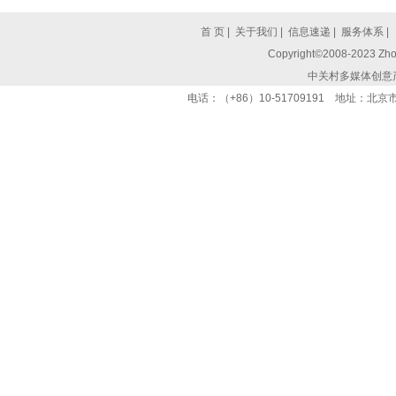
首 页
|
关于我们
|
信息速递
|
服务体系
|
Copyright©2008-2023 Zhon
中关村多媒体创意
电话：（+86）10-51709191 地址：