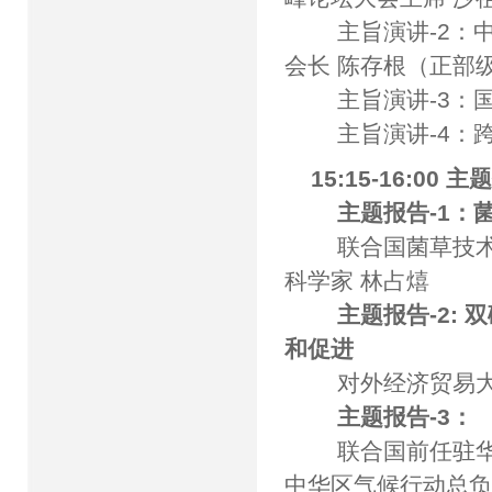
主旨演讲-2：中国
会长 陈存根（正部
主旨演讲-3：国
主旨演讲-4：跨国
15:15-16:00 
主题报告-1：
联合国菌草技术项
科学家 林占熺
主题报告-2:
和促进
对外经济贸易大学
主题报告-3：
联合国前任驻华高
中华区气候行动总负