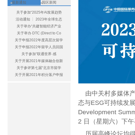
最新通知
园区新闻
关于参加“2025年AI发展趋势
活动通知 ┆ 2023年全球生态
关于举办“共建智能经济产业
关于举办 DTC (Direct to Co
关于申报2022年度高层次留学
关于申报2022年留学人员回国
关于参加“联通世界·感
关于开展2021年媒体融合创新
关于参评第七届“北京市留学
关于开展2021年积分落户申报
由中关村多媒体产
态与ESG可持续发展高峰论坛
Development 
2 日（星期六）下
历届高峰论坛均得