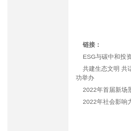
链接：
ESG与碳中和投
共建生态文明 共
功举办
2022年首届新
2022年社会影响