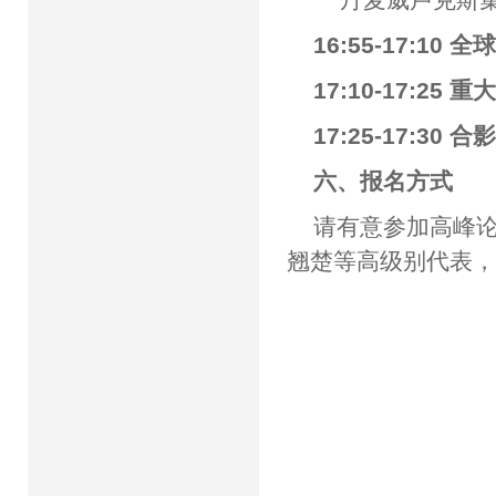
16:55-17:
17:10-17:25
17:25-17:30 
六、报名方式
请有意参加高峰
翘楚等高级别代表，于