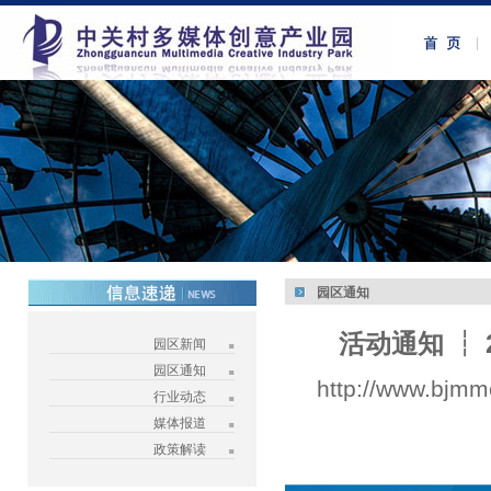
园区通知
活动通知 ┆
园区新闻
园区通知
http://www.bjmm
行业动态
媒体报道
政策解读