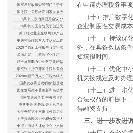
在申请办理税务事
国家发展改革委等部门关于实
国务院办公厅转发国家发展改
（十）推广数字
中共中央政治局召开会议 分
企业制度性交易成
中共中央 国务院关于促进民
关于推动北京互联网3.0产业
（十一）持续优
中关村高端领军人才认定工作
务，在具备数据条
2020年政府工作报告（文字实
多源汇聚，共筑数字化生态—
短填报时间。
精准施策助力企业数字化转型
（十二）优化中
李克强主持召开国务院常务会
2020年百千万人才工程市级人
机关按规定及时办
国家发改委首次明确“新基建
（十三）进一步
国家发展改革委创新和高技术
国家发展改革委 中央网信办
合法权益的前提下，
中共中央 国务院 关于营造企
得融资支持。
关于开展第十三批海外高层次
关于报送园区企业积分落户人
三、进一步改进
申报：海外人才创业企业支持
（十四）充分发