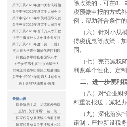
除政策的，可在8、
关于开展2020年度中关村高端领
税预缴申报的方式
关于申报2016年度留学人员创业
关于申报2016年中关村国际化发
例，帮助符合条件
关于开展2016年度留学人员科技
（六）针对小规
关于开展2020年百千万人才工程
关于申报海外人才创业企业支持
得税优惠等政策，
关于开展2016年度（第十二批）
围。
芝加哥大学青年领袖代表团到园
阿联酋多举措吸引国际人才
（七）完善减税
关于参评第七届“北京市留学人
利账单个性化、定
郑曦原总领事出席第二届曼彻斯
关于申报2014年海归人才创业支
二、进一步便利
关于参加“联通世界·感知
（八）对“企业财
最新内容
料重复报送，减轻
国务院关于进一步优化外商投
五部门关于开展“一链一策一
（九）深化落实“
国家税务总局接续推出服务新
诺制，严控新设税
国家税务总局关于接续推出和