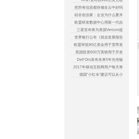
AT&T宣布以490亿美元收
把所有信息都存储在云中好吗
硅谷创业家：企业为什么要并
欧盟研发数据中心用新一代自
三星宣布将为美国Verizon提
世界银行公布《就业发展报告
欧盟审批80亿资金用于宽带发
英国投资600万英镑用于开发
Dell’Oro发布未来5年光传输
2017年移动互联网用户每天将
德国“小红伞”建议可以从小