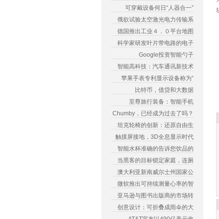
可穿戴设备何日“人器合一”
俄欲试验太空激光电力传输系
德国推出工业４．０平台地图
科学家研发叶片带电路的电子
Google投资智能勺子
智能高科技：汽车通讯新技术
苹果手表专利显示设备称为“
比特币，借贷和大数据
至尊旅行装备：智能手机
Chumby，已经成为过去了吗？
坦克轮椅的创新：还原自由生
触摸屏接地，3D全息显示时代
智能水杯准确的告诉您饮品的
当黑客的目标锁定家庭，连厕
澳大利亚新南威尔士州国家公
微软推出可持续测量心率的智
亚马逊与图书出版商的市场转
创意设计：可折叠成雨伞的大