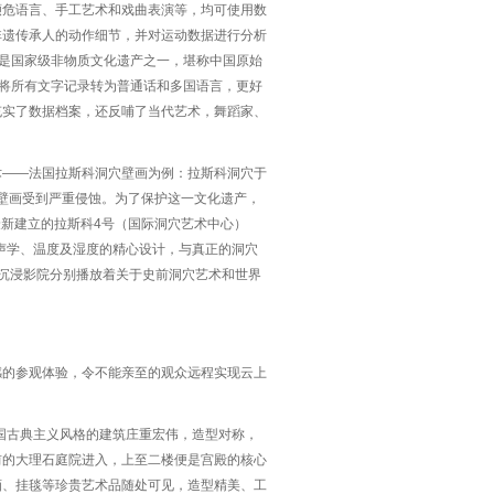
濒危语言、手工艺术和戏曲表演等，均可使用数
非遗传承人的动作细节，并对运动数据进行分析
，是国家级非物质文化遗产之一，堪称中国原始
并将所有文字记录转为普通话和多国语言，更好
充实了数据档案，还反哺了当代艺术，舞蹈家、
术——法国拉斯科洞穴壁画为例：拉斯科洞穴于
，壁画受到严重侵蚀。为了保护这一文化遗产，
最新建立的拉斯科4号（国际洞穴艺术中心）
声学、温度及湿度的精心设计，与真正的洞穴
沉浸影院分别播放着关于史前洞穴艺术和世界
感的参观体验，令不能亲至的观众远程实现云上
法国古典主义风格的建筑庄重宏伟，造型对称，
前的大理石庭院进入，上至二楼便是宫殿的核心
画、挂毯等珍贵艺术品随处可见，造型精美、工