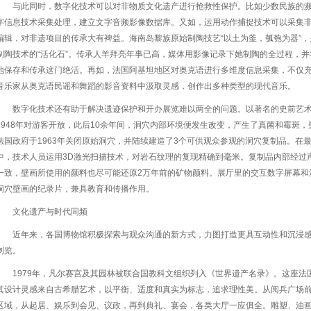
与此同时，数字化技术可以对非物质文化遗产进行抢救性保护。比如少数民族的
字信息技术采集处理，建立文字音频影像数据库。又如，运用动作捕捉技术可以采集
编辑，对非遗项目的传承大有裨益。海南岛黎族原始制陶技艺“以土为釜，瓠匏为器”
制陶技术的“活化石”。传承人羊拜亮年事已高，媒体用影像记录下她制陶的全过程，
地保存和传承这门绝活。再如，法国阿基坦地区对奥克语进行多维度信息采集，不仅
音乐家从奥克语民谣和舞蹈的影音资料中汲取灵感，创作出多种类型的现代音乐。
数字化技术还有助于解决遗迹保护和开办展览难以两全的问题。以著名的史前艺
1948年对游客开放，此后10余年间，洞穴内部环境便发生改变，产生了真菌和霉斑
法国政府于1963年关闭原始洞穴，并陆续建造了3个可供观众参观的洞穴复制品。在
中，技术人员运用3D激光扫描技术，对岩石纹理的复现精确到毫米。复制品内部经过
一致，壁画所使用的颜料也尽可能还原2万年前的矿物颜料。展厅里的交互数字屏幕和
洞穴壁画的纪录片，兼具教育和传播作用。
文化遗产与时代同频
近年来，各国博物馆积极探索与观众沟通的新方式，力图打造更具互动性和沉浸
浏览。
1979年，凡尔赛宫及其园林被联合国教科文组织列入《世界遗产名录》。这座
其设计灵感来自古希腊艺术，以平衡、适度和真实为标志，追求理性美。从阅兵广场
区域，从起居、娱乐到会见、议政，再到典礼、宴会，各类大厅一应俱全。雕塑、油