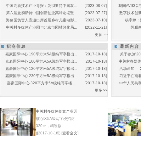
中国高新技术产业导报：曼彻斯特中国双...
[2023-08-07]
我国AVS3音
第六届曼彻斯特中国创新创业高峰论坛暨...
[2023-07-27]
数字技术创新
海创园负责人应邀出席首届乡村儿童电影...
[2023-07-10]
杨宇婷：
中关村多媒体产业园与北京市园林绿化局...
[2022-11-21]
阿联酋
更多 >>
嘉豪国际中心 190平方米5A级纯写字楼出...
[2017-10-18]
关于参加“20
嘉豪国际中心 160平方米5A级纯写字楼出...
[2017-10-18]
中关村多媒体产
嘉豪国际中心 120平方米5A级纯写字楼出...
[2017-10-18]
活动通知 ┆ 
嘉豪国际中心 230平方米5A级纯写字楼出...
[2017-10-18]
习近平在南非
嘉豪国际中心 320平方米5A级纯写字楼 ...
[2017-10-18]
中华人民共和
更多 >>
中关村多媒体创意产业园
核心区5A级写字楼招商
320㎡，精装修
([2017-10-18])
[查看全文]