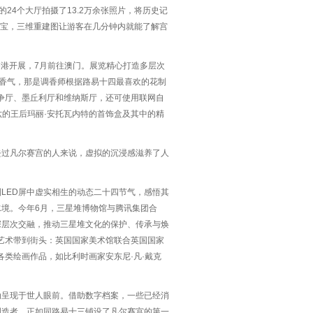
24个大厅拍摄了13.2万余张照片，将历史记
瑰宝，三维重建图让游客在几分钟内就能了解宫
在香港开展，7月前往澳门。展览精心打造多层次
花香气，那是调香师根据路易十四最喜欢的花制
战争厅、墨丘利厅和维纳斯厅，还可使用联网自
六的王后玛丽·安托瓦内特的首饰盒及其中的精
去过凡尔赛宫的人来说，虚拟的沉浸感滋养了人
LED屏中虚实相生的动态二十四节气，感悟其
境。今年6月，三星堆博物馆与腾讯集团合
深层次交融，推动三星堆文化的保护、传承与焕
艺术带到街头：英国国家美术馆联合英国国家
类绘画作品，如比利时画家安东尼·凡·戴克
动呈现于世人眼前。借助数字档案，一些已经消
创造者。正如同路易十三铺设了凡尔赛宫的第一