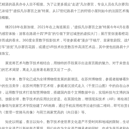
艺精湛的器具亦令人目不暇接。为了让更多观众“走进”凡尔赛宫，专业人员在凡尔赛宫的
忆浓缩于“虚拟凡尔赛宫之旅”特展。从17世纪路易十三的狩猎小屋到如今的法国艺术
殿概貌。
继2018年在新加坡、2021年在上海巡展后，“虚拟凡尔赛宫之旅”特展今年4月
的感官体验：游客在路易十四“声音”的引领下穿过城堡的虚拟大门；展厅里弥漫着橙
作而成的香水。360度全景数字投影技术，可使参观者“漫步”于镜厅、皇家歌剧院、
行车“游览”凡尔赛宫花园，或通过VR技术欣赏数百件高清艺术品，其中便包括路易十
致珠宝。
展览将艺术与数字技术相结合，用独特的手段展示出这座宫殿的魅力。对于未曾
们的艺术渴望，离走入这座著名殿堂又近了一步。
近年来，数字化已成为全球博物馆发展的新潮流。在苏州博物馆，参观者能够看到
中的生活美学；在苏州湾数字艺术馆，参观者沉浸式走入《千里江山图》中的自在山水
作，运用数字技术打造智慧博物馆，搭建国内首个文博数据中台，实现科技与文博的
活。放眼全球，数字技术的应用比比皆是。在英国伦敦，增强现实技术（AR）将绘画
肖像馆与皇家艺术学院创建了AR画廊，通过手机应用程序沿途扫描二维码，即可欣赏各
的《查理一世骑马肖像》与荷兰画家梵高的《向日葵》等。
知史以明鉴，查古以知今。数字技术使世界文化遗产不受时间和地域的限制，生
失的文化遗产以新的形态重现，我们在作为文化遗产继承者的同时，也成为亲历者和