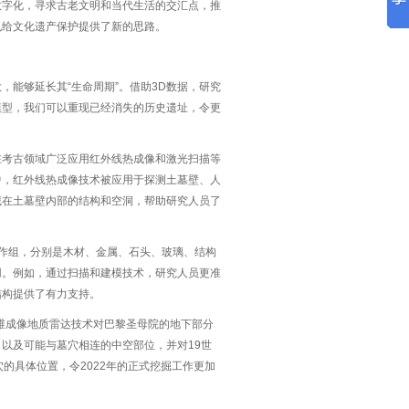
数字化，寻求古老文明和当代生活的交汇点，推
也给文化遗产保护提供了新的思路。
能够延长其“生命周期”。借助3D数据，研究
模型，我们可以重现已经消失的历史遗址，令更
在考古领域广泛应用红外线热成像和激光扫描等
中，红外线热成像技术被应用于探测土墓壁、人
藏在土墓壁内部的结构和空洞，帮助研究人员了
作组，分别是木材、金属、石头、玻璃、结构
用。例如，通过扫描和建模技术，研究人员更准
结构提供了有力支持。
三维成像地质雷达技术对巴黎圣母院的地下部分
以及可能与墓穴相连的中空部位，并对19世
的具体位置，令2022年的正式挖掘工作更加