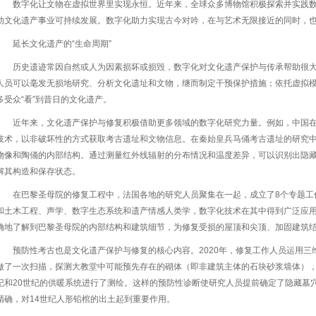
数字化让文物在虚拟世界里实现永恒。近年来，全球众多博物馆积极探索并实践
动文化遗产事业可持续发展。数字化助力实现古今对吟，在与艺术无限接近的同时，
延长文化遗产的“生命周期”
历史遗迹常因自然或人为因素损坏或损毁，数字化对文化遗产保护与传承帮助很大，
人员可以毫发无损地研究、分析文化遗址和文物，继而制定干预保护措施；依托虚拟
多受众“看”到昔日的文化遗产。
近年来，文化遗产保护与修复积极借助更多领域的数字化研究力量。例如，中国
技术，以非破坏性的方式获取考古遗址和文物信息。在秦始皇兵马俑考古遗址的研究
物像和陶俑的内部结构。通过测量红外线辐射的分布情况和温度差异，可以识别出隐
解其构造和保存状态。
在巴黎圣母院的修复工程中，法国各地的研究人员聚集在一起，成立了8个专题工
和土木工程、声学、数字生态系统和遗产情感人类学，数字化技术在其中得到广泛应
确地了解到巴黎圣母院的内部结构和建筑细节，为修复受损的屋顶和尖顶、加固建筑
预防性考古也是文化遗产保护与修复的核心内容。2020年，修复工作人员运用
做了一次扫描，探测大教堂中可能预先存在的砌体（即非建筑主体的石块砂浆墙体），
纪和20世纪的供暖系统进行了测绘。这样的预防性诊断使研究人员提前确定了隐藏墓穴
精确，对14世纪人形铅棺的出土起到重要作用。