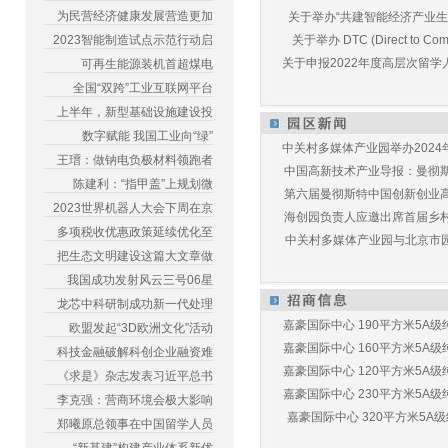
为民营经济健康发展营造更加
关于举办“共建智能经济产业生态
2023智能制造试点示范行动启
关于举办 DTC (Direct to Commu
关于申报2022年度高层次留学人
可再生能源装机首超煤电
全国“双跨”工业互联网平台
上半年，新型基础设施建设投
数字赋能 我国工业向“绿”
中关村多媒体产业园举办2024年
王瑨：做钠电负极材料领跑者
中国高新技术产业导报：曼彻斯特
陈建利：“指甲盖”上规划微
第六届曼彻斯特中国创新创业高峰
2023世界机器人大会下周在京
海创园负责人应邀出席首届乡村儿
多项税收优惠政策延续优化至
中关村多媒体产业园与北京市园林
把生态文明建设这篇大文章做
我国成功发射风云三号06星
龙芯中科研制成功新一代处理
嘉豪国际中心 190平方米5A级纯
欧盟发起“3D欧洲文化”活动
嘉豪国际中心 160平方米5A级纯
科技金融破解科创企业融资难
嘉豪国际中心 120平方米5A级纯
《求是》杂志发表习近平总书
嘉豪国际中心 230平方米5A级纯
李克强：营商环境会极大影响
嘉豪国际中心 320平方米5A级纯
郑曦原总领事在中国留学人员