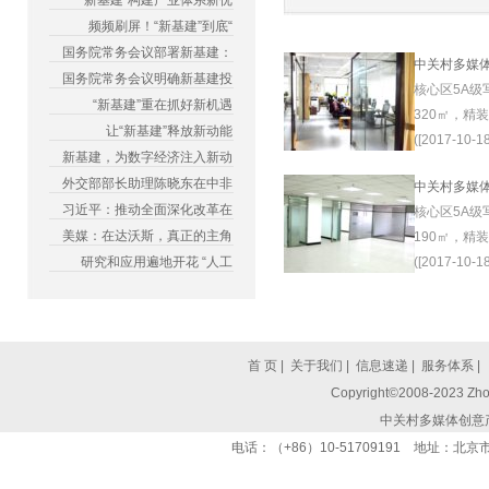
“新基建”构建产业体系新优
频频刷屏！“新基建”到底“
国务院常务会议部署新基建：
中关村多媒
国务院常务会议明确新基建投
核心区5A级
“新基建”重在抓好新机遇
320㎡，精
让“新基建”释放新动能
([2017-10-18
新基建，为数字经济注入新动
外交部部长助理陈晓东在中非
中关村多媒
习近平：推动全面深化改革在
核心区5A级
美媒：在达沃斯，真正的主角
190㎡，精
研究和应用遍地开花 “人工
([2017-10-18
首 页
|
关于我们
|
信息速递
|
服务体系
|
Copyright©2008-2023 Zhon
中关村多媒体创意
电话：（+86）10-51709191 地址：