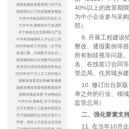
国家发展改革委等部门关于实
40%以上的政策期
国务院办公厅转发国家发展改
为中小企业参与采
中共中央政治局召开会议 分
部）
中共中央 国务院关于促进民
关于推动北京互联网3.0产业
9. 开展工程建
中关村高端领军人才认定工作
整改、通报案例等
2020年政府工作报告（文字实
多源汇聚，共筑数字化生态—
所有制歧视等问题
精准施策助力企业数字化转型
名、在线签订合同
李克强主持召开国务院常务会
管总局、住房城乡
2020年百千万人才工程市级人
国家发改委首次明确“新基建
10. 修订出台
国家发展改革委创新和高技术
单之外的行业、领
国家发展改革委 中央网信办
中共中央 国务院 关于营造企
监管总局）
关于开展第十三批海外高层次
二、强化要素支
关于报送园区企业积分落户人
申报：海外人才创业企业支持
11. 在当年1