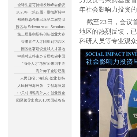
全球生态可持续发展峰会倡议
年社会影响⼒投资
2020年（第四届）曼彻斯特中
郑曦原总领事出席第二届曼彻
截至23日，会议
园区与 Schwarzman Scholars
地区的热烈反馈，已
第二届曼彻斯特创新创业大赛
科研人员等专业观
香港青年人才团组到访园区
园区签署建设曼城人才基地
中关村支持主办首届哈佛中国
“海外人才”考察团来到中关
海外赤子企盼还巢
人民日报：海归初创业 扶持
人民日报海外版：文创海归如
中关村博雅海外人才创业园企
园区领导出席2013美国硅谷高