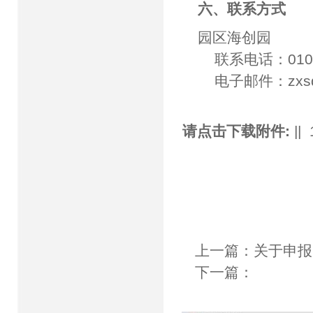
六、联系方式
园区海创园
联系电话：010-5
电子邮件：zxsq@b
请点击下载附件:
||
上一篇：
关于申报
下一篇：