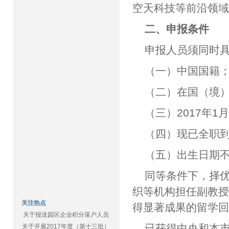
空天科技等前沿领
二、申报条件
申报人员须同时
（一）中国国籍
（二）在国（境
（三）2017年1
（四）现已全职
（五）出生日期不
同等条件下，择
织等机构担任副教
关注热点
得显著成果的留学
关于报送园区企业积分落户人员
已获得中央和本
关于开展2017年度（第十三批）