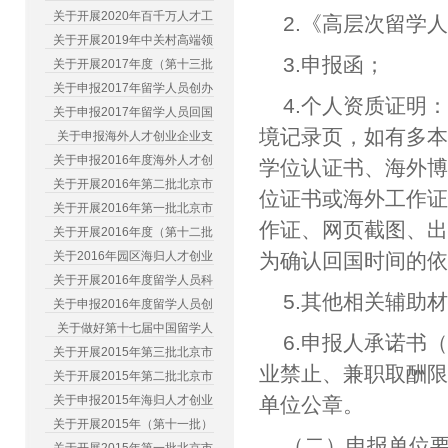
关于开展2020年百千万人才工
2.《高层次留学
关于开展2019年中关村高端领
3.申报函；
关于开展2017年度（第十三批
关于申报2017年留学人员创办
4.个人资质证明
关于申报2017年留学人员回国
境记录页，如有多本
关于申报海外人才创业企业支
关于申报2016年度海外人才创
学位认证书、海外博
关于开展2016年第二批北京市
位证书或海外工作证
关于开展2016年第一批北京市
作证、网页截图、出
关于开展2016年度（第十二批
关于2016年园区海归人才创业
为确认回国时间的
关于开展2016年度留学人员科
5.其他相关辅助
关于申报2016年度留学人员创
关于做好第十七届中国留学人
6.申报人承诺书
关于开展2015年第三批北京市
业禁止、兼职取酬
关于开展2015年第二批北京市
关于申报2015年海归人才创业
单位公章。
关于开展2015年（第十一批）
（二）申报单位