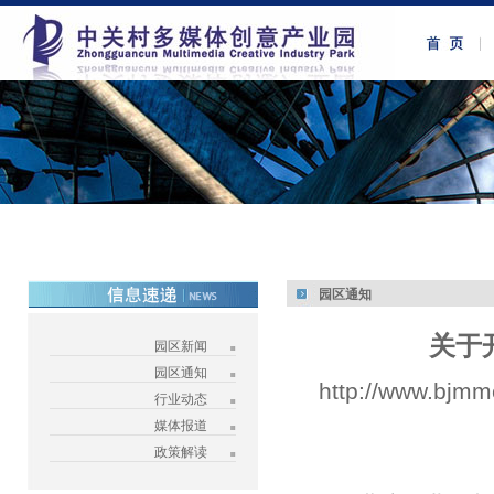
园区通知
关于
园区新闻
园区通知
http://www.bjmm
行业动态
媒体报道
政策解读