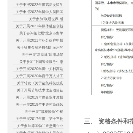
关于申报2022年度高层次留学
关于申报2022年留学人员回国
关于参加“联通世界·感
关于开展2021年媒体融合创新
关于参评第七届“北京市留学
关于开展2021年积分落户申报
关于征集金融科技创新应用的
关于开展“新基建”应用场景
关于参加“中国智造服务生态
关于开展2020年度中关村高端
关于开展2020年百千万人才工
关于转发《关于征集科技抗疫
关于开展节能技术改造项目征
关于开展2019年度企业年度报
关于开展2019年中关村高端领
关于开展“‘减税降负’个税
关于开展2017年度（第十三批
三、 资格条件和
关于参加德国勃兰登堡州企业