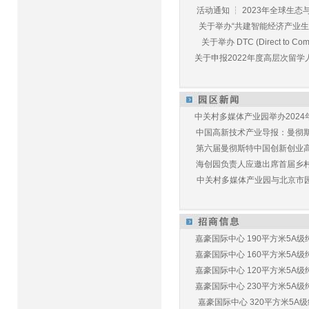
活动通知 ┆ 2023年全球生态与E
关于举办“共建智能经济产业生态
关于举办 DTC (Direct to Commu
关于申报2022年度高层次留学人
中关村多媒体产业园举办2024年
中国高新技术产业导报：曼彻斯特
第六届曼彻斯特中国创新创业高峰
海创园负责人应邀出席首届乡村儿
中关村多媒体产业园与北京市园林
嘉豪国际中心 190平方米5A级纯
嘉豪国际中心 160平方米5A级纯
嘉豪国际中心 120平方米5A级纯
嘉豪国际中心 230平方米5A级纯
嘉豪国际中心 320平方米5A级纯