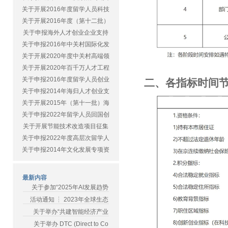
关于开展2016年度留学人员科技
关于开展2016年度（第十二批）
关于申报海外人才创业企业支持
关于申报2016年中关村国际化发
关于开展2020年度中关村高端领
关于开展2020年百千万人才工程
关于申报2016年度留学人员创业
二、各指标时间
关于申报2014年海归人才创业支
关于开展2015年（第十一批）海
关于申报2022年留学人员回国创
关于开展节能技术改造项目征集
关于申报2022年度高层次留学人
关于申报2014年文化发展专项资
最新内容
关于参加“2025年AI发展趋势
活动通知 ┆ 2023年全球生态
关于举办“共建智能经济产业
关于举办 DTC (Direct to Co