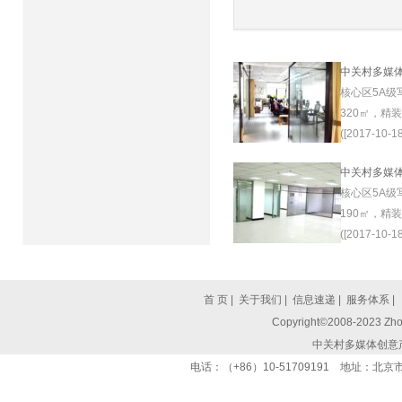
中关村多媒
核心区5A级
320㎡，精
([2017-10-18
中关村多媒
核心区5A级
190㎡，精
([2017-10-18
首 页
|
关于我们
|
信息速递
|
服务体系
|
Copyright©2008-2023 Zhon
中关村多媒体创意
电话：（+86）10-51709191 地址：