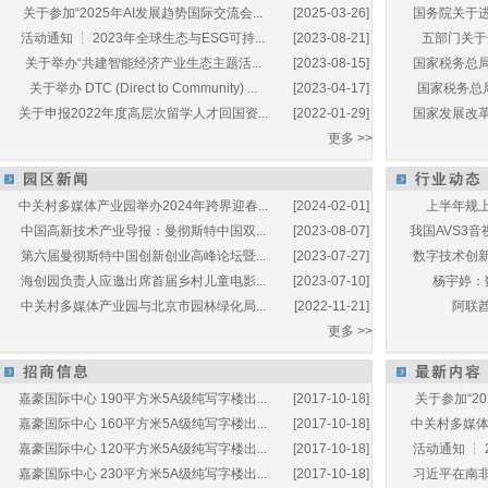
关于参加“2025年AI发展趋势国际交流会...
[2025-03-26]
国务院关于进
活动通知 ┆ 2023年全球生态与ESG可持...
[2023-08-21]
五部门关于开
关于举办“共建智能经济产业生态主题活...
[2023-08-15]
国家税务总局
关于举办 DTC (Direct to Community) ...
[2023-04-17]
国家税务总局
关于申报2022年度高层次留学人才回国资...
[2022-01-29]
国家发展改革
更多 >>
中关村多媒体产业园举办2024年跨界迎春...
[2024-02-01]
上半年规上
中国高新技术产业导报：曼彻斯特中国双...
[2023-08-07]
我国AVS3音
第六届曼彻斯特中国创新创业高峰论坛暨...
[2023-07-27]
数字技术创新
海创园负责人应邀出席首届乡村儿童电影...
[2023-07-10]
杨宇婷：
中关村多媒体产业园与北京市园林绿化局...
[2022-11-21]
阿联酋
更多 >>
嘉豪国际中心 190平方米5A级纯写字楼出...
[2017-10-18]
关于参加“20
嘉豪国际中心 160平方米5A级纯写字楼出...
[2017-10-18]
中关村多媒体产
嘉豪国际中心 120平方米5A级纯写字楼出...
[2017-10-18]
活动通知 ┆ 
嘉豪国际中心 230平方米5A级纯写字楼出...
[2017-10-18]
习近平在南非