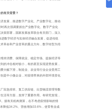
台的有关背景？
经济发展，推进数字产业化、产业数字化，推动
察时再次强调要抓住产业数字化、数字产业化
院决策部署，国家发展改革联合有关部门，深入
推进数字经济与实体经济融合发展，促进传统
技术革命和产业变革的重点方向，数字转型为培
在维持消费、保障就业、稳定市场、提振经济等
受到的冲击相对较小，有的甚至实现逆势发展，
消费大幅下滑，制造业、农业等行业企业受用工
特别是中小微企业，对疫情带来的外部环境变化
工厂应急排班、复工供应链、出货物流管理等数
产生活等方面，发挥了重要作用。有研究发现，
效率。据有关机构测算，在不考虑疫情影响的情
降低34.2%、营收增加33.6%，使零售业成