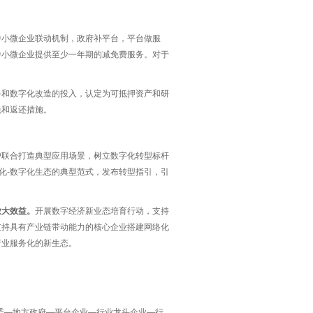
-中小微企业联动机制，政府补平台，平台做服
中小微企业提供至少一年期的减免费服务。对于
备和数字化改造的投入，认定为可抵押资产和研
免和返还措施。
户联合打造典型应用场景，树立数字化转型标杆
字化-数字化生态的典型范式，发布转型指引，引
放大效益。
开展数字经济新业态培育行动，支持
支持具有产业链带动能力的核心企业搭建网络化
产业服务化的新生态。
委—地方政府—平台企业—行业龙头企业—行