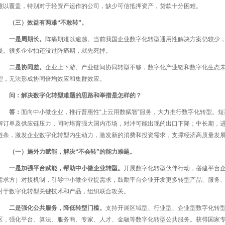
难以覆盖，特别对于轻资产运作的公司，缺少可信抵押资产，贷款十分困难。
（三）效益有两难“不敢转”。
一是周期长。
阵痛期难以逾越。当前我国企业数字化转型通用性解决方案仍较少
慢。很多企业怕还没过阵痛期，就先死掉。
二是协同差。
企业上下游、产业链间协同转型不够，数字化产业链和数字化生态
型，无法形成协同倍增效应和集群效应。
问：解决数字化转型难题的思路和举措是怎样的？
答：
面向中小微企业，推行普惠性“上云用数赋智”服务，大力推行数字化转型。
解订单及供应链压力，同时培育强大国内市场，对冲可能出现的出口下降；中长期，
链条，激发企业数字化转型内生动力，激发新的消费和投资需求，支撑经济高质量发
（一）施外力赋能，解决“不会转”的能力难题。
一是加强平台赋能，帮助中小微企业转型。
开展数字化转型伙伴行动，搭建平台
需求方）对接机制，引导中小微企业提需求，鼓励平台企业开发更多转型产品、服务
对于数字化转型关键技术和产品，组织联合攻关。
二是强化公共服务，降低转型门槛。
支持开展区域型、行业型、企业型数字化转
区，强化平台、算法、服务商、专家、人才、金融等数字化转型公共服务。获得国家