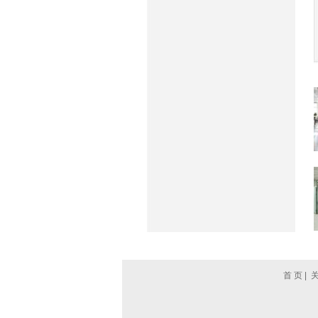
首 页
|