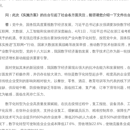
问。
问：此次《实施方案》的出台引起了社会各方面关注，能否请您介绍一下文件出
答：
党中央、国务院高度重视数字经济发展。习近平总书记多次强调要加快数字
互联网、大数据、人工智能和实体经济深度融合。4月1日，习近平总书记在浙江省考
赋予的机遇。李克强总理多次指出要加快传统产业向数字化转型。按照党中央、国务
落实推进“互联网+”行动、国家大数据发展战略等政策举措，推动数字技术创新应用，
产业数字化转型。党的十八大以来，我国数字经济蓬勃发展，数字技术已作为新一轮
育经济增长新动能提供重要引擎。
面对突如其来的新冠疫情，我国数字经济展现出强大的抗冲击能力和发展韧性，
方面发挥了积极作用，并仍存在较大潜力。特别是数字化转型起步早、程度高的企业
而传统企业受到的影响则相对较大。以餐饮、零售、酒店、教育培训等为代表的线下
短缺、供应链中断、防疫物资缺乏等影响，面临招工难、复产难、订单下滑等问题，
尤为敏感，面临生死存亡压力。
数字化转型为企业高质量发展赋能。在抗击疫情过程中，复工报批、设备消杀、
字化应用，在弥补企业损失、支持企业复工、缓解裁员压力、精准控制库存、保障生
相关技术可为企业提升约60%的作业效率，降低20%的人力成本，提升50%的管理
况下，数字化转型可使制造业企业成本降低17.6%、营收增加22.6%，使物流服务业成本