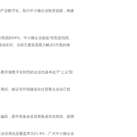
和产业数字化，助力中小微企业蜕变脱困，构建
美国的54%。中小微企业面临“转型是找死、
被动应对。当前主要急需着力解决3方面的难
数开展数字化转型的企业也基本处于“上云”阶
、测试、验证等环境建设往往需要企业自己投
然偏高，硬件装备改造或替换成本也很高。据测
业信用信息覆盖率为21.4%，广大中小微企业