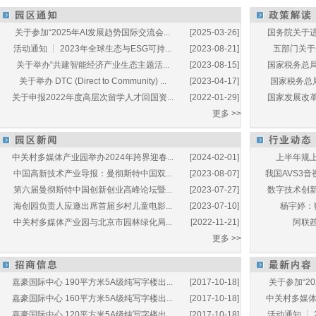
关于参加“2025年AI发展趋势国际交流会...
[2025-03-26]
国务院关于进
活动通知 ┆ 2023年全球生态与ESG可持...
[2023-08-21]
五部门关于开
关于举办“共建智能经济产业生态主题活...
[2023-08-15]
国家税务总局
关于举办 DTC (Direct to Community) ...
[2023-04-17]
国家税务总局
关于申报2022年度高层次留学人才回国资...
[2022-01-29]
国家发展改革
更多 >>
中关村多媒体产业园举办2024年跨界迎春...
[2024-02-01]
上半年规上
中国高新技术产业导报：曼彻斯特中国双...
[2023-08-07]
我国AVS3音
第六届曼彻斯特中国创新创业高峰论坛暨...
[2023-07-27]
数字技术创新
海创园负责人应邀出席首届乡村儿童电影...
[2023-07-10]
杨宇婷：
中关村多媒体产业园与北京市园林绿化局...
[2022-11-21]
阿联酋
更多 >>
嘉豪国际中心 190平方米5A级纯写字楼出...
[2017-10-18]
关于参加“20
嘉豪国际中心 160平方米5A级纯写字楼出...
[2017-10-18]
中关村多媒体产
嘉豪国际中心 120平方米5A级纯写字楼出...
[2017-10-18]
活动通知 ┆ 