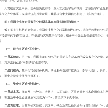
本降低7.8%、营收增加33.3%。
为贯彻落实党中央、国务院决策部署，深入实施数字经济战略，加快数字产业化
现代化产业体系，实现经济高质量发展，我委联合中央网信办制定了《实施方案》。
问：我国中小微企业数字化转型具体存在哪些障碍和堵点？
答：
据有关机构研究测算，我国企业数字化转型比例约25%，远低于欧洲的46%和
不转是等死”的转型困境。即使成功实现数字化转型，很多中小微企业都是依靠外力，
题：
（一）能力有两难“不会转”。
一是基础差。
据了解，我国有超过55%的企业尚未完成基础的设备数字化改造。多
段，对深度的业务“用数赋智”推进不够。
二是门槛高。
数字化转型服务机构、共性服务设施严重缺乏，数字化设计、仿真
入。而中小微企业又往往做不了。
（二）资金有两难“没钱转”。
一是成本高。
物联网、云计算、大数据、人工智能、区块链等新技术应用成本仍
算，制造业中小微企业税后利润仅为3-5%，转型成本承受不起。
二是贷款难。
据有关研究数据，我国中小微企业贷款额仅占银行贷款总额25%，企