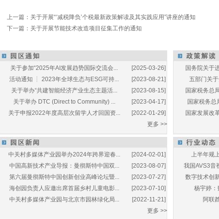
上一篇：
关于开展“‘减税降负’个税最新政策解读及其实践应用”讲座的通知
下一篇：
关于开展节能技术改造项目征集工作的通知
关于参加“2025年AI发展趋势国际交流会...
[2025-03-26]
国务院关于进
活动通知 ┆ 2023年全球生态与ESG可持...
[2023-08-21]
五部门关于开
关于举办“共建智能经济产业生态主题活...
[2023-08-15]
国家税务总局
关于举办 DTC (Direct to Community) ...
[2023-04-17]
国家税务总局
关于申报2022年度高层次留学人才回国资...
[2022-01-29]
国家发展改革
更多 >>
中关村多媒体产业园举办2024年跨界迎春...
[2024-02-01]
上半年规上
中国高新技术产业导报：曼彻斯特中国双...
[2023-08-07]
我国AVS3音
第六届曼彻斯特中国创新创业高峰论坛暨...
[2023-07-27]
数字技术创新
海创园负责人应邀出席首届乡村儿童电影...
[2023-07-10]
杨宇婷：
中关村多媒体产业园与北京市园林绿化局...
[2022-11-21]
阿联酋
更多 >>