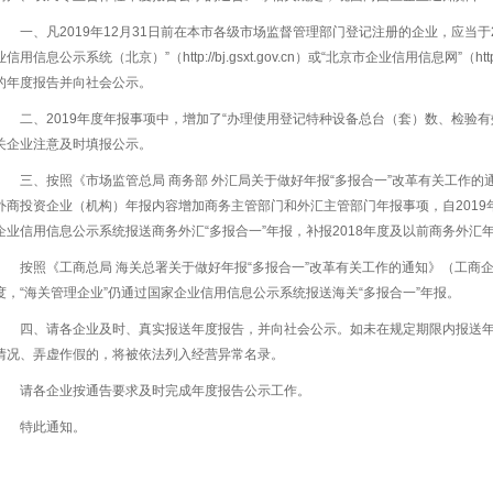
一、凡2019年12月31日前在本市各级市场监督管理部门登记注册的企业，应当于2
业信用信息公示系统（北京）”（http://bj.gsxt.gov.cn）或“北京市企业信用信息网”（http://qyx
的年度报告并向社会公示。
二、2019年度年报事项中，增加了“办理使用登记特种设备总台（套）数、检验
关企业注意及时填报公示。
三、按照《市场监管总局 商务部 外汇局关于做好年报“多报合一”改革有关工作的通
外商投资企业（机构）年报内容增加商务主管部门和外汇主管部门年报事项，自201
企业信用信息公示系统报送商务外汇“多报合一”年报，补报2018年度及以前商务外
按照《工商总局 海关总署关于做好年报“多报合一”改革有关工作的通知》（工商企监字
度，“海关管理企业”仍通过国家企业信用信息公示系统报送海关“多报合一”年报。
四、请各企业及时、真实报送年度报告，并向社会公示。如未在规定期限内报送
情况、弄虚作假的，将被依法列入经营异常名录。
请各企业按通告要求及时完成年度报告公示工作。
特此通知。