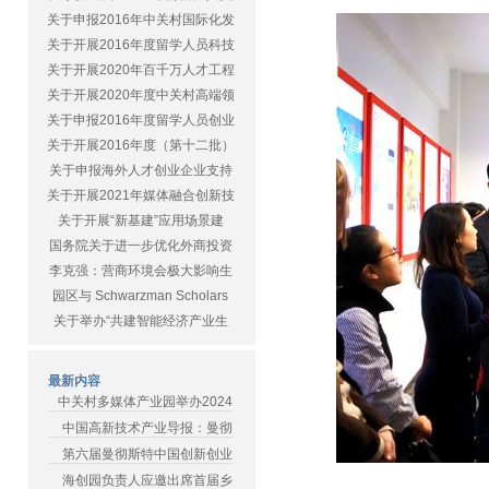
关于申报2016年中关村国际化发
关于开展2016年度留学人员科技
关于开展2020年百千万人才工程
关于开展2020年度中关村高端领
关于申报2016年度留学人员创业
关于开展2016年度（第十二批）
关于申报海外人才创业企业支持
关于开展2021年媒体融合创新技
关于开展“新基建”应用场景建
国务院关于进一步优化外商投资
李克强：营商环境会极大影响生
园区与 Schwarzman Scholars
关于举办“共建智能经济产业生
最新内容
中关村多媒体产业园举办2024
中国高新技术产业导报：曼彻
第六届曼彻斯特中国创新创业
海创园负责人应邀出席首届乡