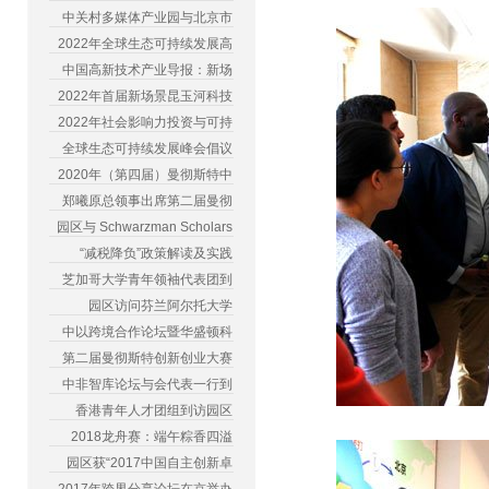
中关村多媒体产业园与北京市
2022年全球生态可持续发展高
中国高新技术产业导报：新场
2022年首届新场景昆玉河科技
2022年社会影响力投资与可持
全球生态可持续发展峰会倡议
2020年（第四届）曼彻斯特中
郑曦原总领事出席第二届曼彻
园区与 Schwarzman Scholars
“减税降负”政策解读及实践
芝加哥大学青年领袖代表团到
园区访问芬兰阿尔托大学
中以跨境合作论坛暨华盛顿科
第二届曼彻斯特创新创业大赛
中非智库论坛与会代表一行到
香港青年人才团组到访园区
2018龙舟赛：端午粽香四溢
园区获“2017中国自主创新卓