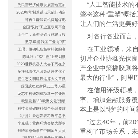
“人工智能技术的
为民营经济健康发展营造更加
2023智能制造试点示范行动启
肇将这种“重塑”概
可再生能源装机首超煤电
让人们的生活更
全国“双跨”工业互联网平台
上半年，新型基础设施建设投
对各行各业而言
数字赋能 我国工业向“绿”
在工业领域，来自
王瑨：做钠电负极材料领跑者
陈建利：“指甲盖”上规划微
切片企业协鑫光伏良
2023世界机器人大会下周在京
产企业中策橡胶则将
多项税收优惠政策延续优化至
最大的行业”，阿
把生态文明建设这篇大文章做
我国成功发射风云三号06星
在信用评级领域
龙芯中科研制成功新一代处理
率、增加金融服务
欧盟发起“3D欧洲文化”活动
本上是以“秒”的
科技金融破解科创企业融资难
《求是》杂志发表习近平总书
“过去40年，前
李克强：营商环境会极大影响
重构了市场关系，未
郑曦原总领事在中国留学人员