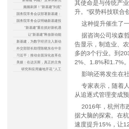
“新基建”构建产业体系新优
其使命是与传统产
频频刷屏！“新基建”到底“
升。”驭势科技联
国务院常务会议部署新基建：
国务院常务会议明确新基建投
这种提升催生了
“新基建”重在抓好新机遇
据咨询公司埃森哲
让“新基建”释放新动能
新基建，为数字经济注入新动
告显示，制造业、
外交部部长助理陈晓东在中非
多的3个行业。到2
习近平：推动全面深化改革在
2%、1.8%和1.
美媒：在达沃斯，真正的主角
研究和应用遍地开花 “人工
影响还将发生
专家表示，随着
从追逐式管理变
2016年，杭州
据大脑的探索。在
速度提升15%，让