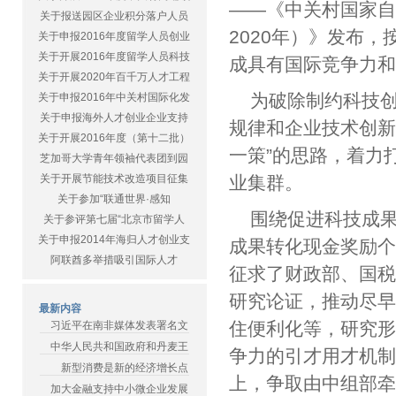
——《中关村国家自
关于报送园区企业积分落户人员
2020年）》发布
关于申报2016年度留学人员创业
关于开展2016年度留学人员科技
成具有国际竞争力
关于开展2020年百千万人才工程
为破除制约科技
关于申报2016年中关村国际化发
关于申报海外人才创业企业支持
规律和企业技术创新
关于开展2016年度（第十二批）
一策”的思路，着力
芝加哥大学青年领袖代表团到园
关于开展节能技术改造项目征集
业集群。
关于参加“联通世界·感知
围绕促进科技成
关于参评第七届“北京市留学人
关于申报2014年海归人才创业支
成果转化现金奖励
阿联酋多举措吸引国际人才
征求了财政部、国税
研究论证，推动尽
最新内容
住便利化等，研究形
习近平在南非媒体发表署名文
中华人民共和国政府和丹麦王
争力的引才用才机
新型消费是新的经济增长点
上，争取由中组部
加大金融支持中小微企业发展