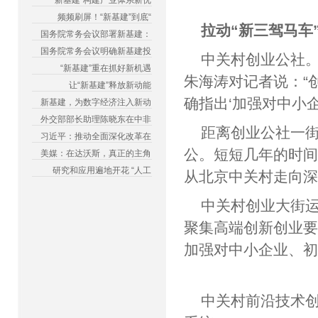
“新基建”构建产业体系新优
频频刷屏！“新基建”到底“
拉动“新三驾马车
国务院常务会议部署新基建：
国务院常务会议明确新基建投
中关村创业公社
“新基建”重在抓好新机遇
朱海涛对记者说：“
让“新基建”释放新动能
确指出‘加强对中
新基建，为数字经济注入新动
外交部部长助理陈晓东在中非
距离创业公社一街
习近平：推动全面深化改革在
公。短短几年的时
美媒：在达沃斯，真正的主角
研究和应用遍地开花 “人工
从北京中关村走向
中关村创业大街
聚集高端创新创业
加强对中小企业、
中关村前沿技术