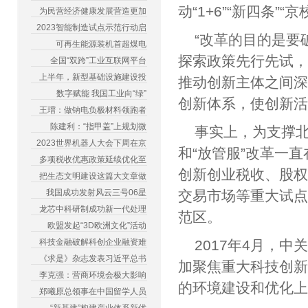
动“1+6”“新四条
为民营经济健康发展营造更加
2023智能制造试点示范行动启
“改革的目的是要
可再生能源装机首超煤电
探索政策先行先试
全国“双跨”工业互联网平台
上半年，新型基础设施建设投
推动创新主体之间
数字赋能 我国工业向“绿”
创新体系，使创新
王瑨：做钠电负极材料领跑者
陈建利：“指甲盖”上规划微
事实上，为支撑
2023世界机器人大会下周在京
和“放管服”改革一
多项税收优惠政策延续优化至
创新创业税收、股
把生态文明建设这篇大文章做
我国成功发射风云三号06星
交易市场等重大试点
龙芯中科研制成功新一代处理
范区。
欧盟发起“3D欧洲文化”活动
科技金融破解科创企业融资难
2017年4月，中
《求是》杂志发表习近平总书
加聚焦重大科技创
李克强：营商环境会极大影响
的环境建设和优化
郑曦原总领事在中国留学人员