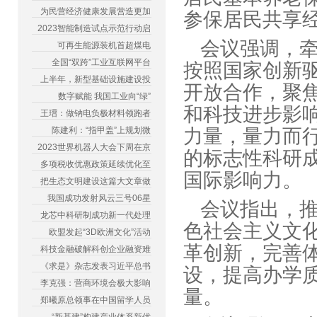
为民营经济健康发展营造更加
参保居民共
2023智能制造试点示范行动启
会议强调，
可再生能源装机首超煤电
全国“双跨”工业互联网平台
按照国家创新
上半年，新型基础设施建设投
开放合作，聚
数字赋能 我国工业向“绿”
和科技进步影
王瑨：做钠电负极材料领跑者
陈建利：“指甲盖”上规划微
力量，量力而
2023世界机器人大会下周在京
的标志性科研
多项税收优惠政策延续优化至
国际影响
把生态文明建设这篇大文章做
我国成功发射风云三号06星
会议指出，
龙芯中科研制成功新一代处理
色社会主义文
欧盟发起“3D欧洲文化”活动
革创新，完善
科技金融破解科创企业融资难
《求是》杂志发表习近平总书
设，提高办学
李克强：营商环境会极大影响
量。
郑曦原总领事在中国留学人员