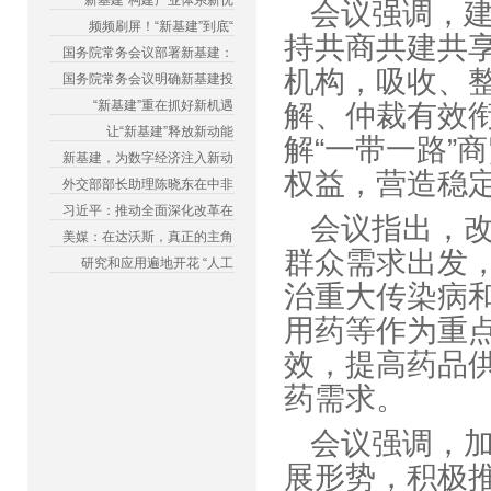
“新基建”构建产业体系新优
会议强调，建
频频刷屏！“新基建”到底“
持共商共建共
国务院常务会议部署新基建：
机构，吸收、
国务院常务会议明确新基建投
“新基建”重在抓好新机遇
解、仲裁有效
让“新基建”释放新动能
解“一带一路”
新基建，为数字经济注入新动
权益，营造稳
外交部部长助理陈晓东在中非
习近平：推动全面深化改革在
会议指出，
美媒：在达沃斯，真正的主角
群众需求出发
研究和应用遍地开花 “人工
治重大传染病
用药等作为重
效，提高药品
药需求。
会议强调，
展形势，积极