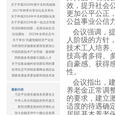
效，提升社会
关于开展2020年度中关村高端领
2017年跨界分享论坛在京举办
更加公平公正
关于申报2016年中关村国际化发
公益事业公
关于开展2015年第一批北京市留
坦克轮椅的创新：还原自由生活
会议强调，
活动通知 ┆ 2023年全球生态与
人阶级的方针
关于举办“共建智能经济产业生
技术工人培养
为民营经济健康发展营造更加公
中国高新技术产业导报：曼彻斯
技高者多得、
阿联酋多举措吸引国际人才
自豪感、获得
关于征集金融科技创新应用的通
全球生态可持续发展峰会倡议会
性。
国家发展改革委创新和高技术发
会议指出，
养老金正常调
最新内容
习近平在南非媒体发表署名文
的要求，建立
中华人民共和国政府和丹麦王
适度的待遇确
新型消费是新的经济增长点
居民基本养老
加大金融支持中小微企业发展