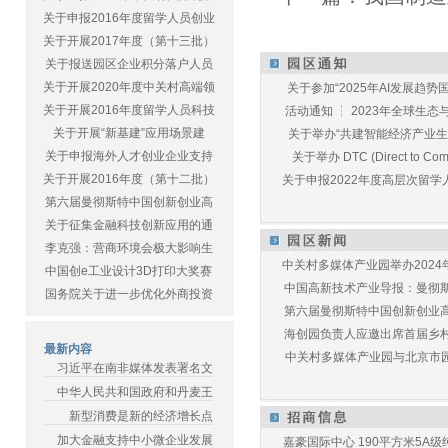
关于申报2016年度留学人员创业
关于开展2017年度（第十三批）
关于报送园区企业积分落户人员
关于开展2020年度中关村高端领
关于参加“2025年AI发展趋势国
关于开展2016年度留学人员科技
活动通知 ┆ 2023年全球生态与E
关于开展“新基建”应用场景建
关于举办“共建智能经济产业生态
关于申报海外人才创业企业支持
关于举办 DTC (Direct to Commu
关于开展2016年度（第十二批）
关于申报2022年度高层次留学人
第六届曼彻斯特中国创新创业高
关于征集金融科技创新应用的通
李克强：营商环境会极大影响生
中关村多媒体产业园举办2024年
中国创e工业设计3D打印大奖赛
中国高新技术产业导报：曼彻斯特
国务院关于进一步优化外商投资
第六届曼彻斯特中国创新创业高峰
海创园负责人应邀出席首届乡村儿
最新内容
中关村多媒体产业园与北京市园林
习近平在南非媒体发表署名文
中华人民共和国政府和丹麦王
新型消费是新的经济增长点
加大金融支持中小微企业发展
嘉豪国际中心 190平方米5A级纯