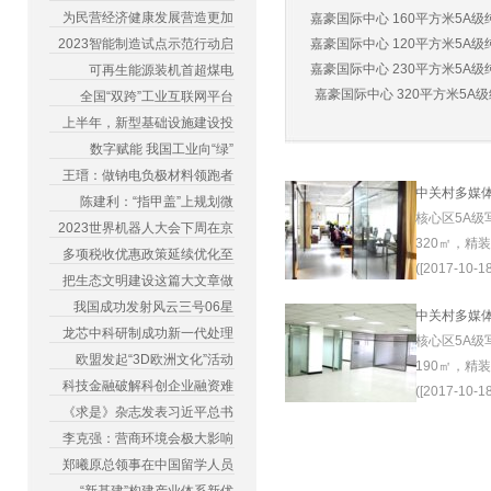
为民营经济健康发展营造更加
嘉豪国际中心 160平方米5A级纯
2023智能制造试点示范行动启
嘉豪国际中心 120平方米5A级纯
嘉豪国际中心 230平方米5A级纯
可再生能源装机首超煤电
嘉豪国际中心 320平方米5A级纯
全国“双跨”工业互联网平台
上半年，新型基础设施建设投
数字赋能 我国工业向“绿”
王瑨：做钠电负极材料领跑者
中关村多媒
陈建利：“指甲盖”上规划微
核心区5A级
2023世界机器人大会下周在京
320㎡，精
多项税收优惠政策延续优化至
([2017-10-18
把生态文明建设这篇大文章做
我国成功发射风云三号06星
中关村多媒
龙芯中科研制成功新一代处理
核心区5A级
欧盟发起“3D欧洲文化”活动
190㎡，精
科技金融破解科创企业融资难
([2017-10-18
《求是》杂志发表习近平总书
李克强：营商环境会极大影响
郑曦原总领事在中国留学人员