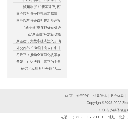
“新基建”构建产业体系新优
频频刷屏！“新基建”到底“
国务院常务会议部署新基建：
国务院常务会议明确新基建投
“新基建”重在抓好新机遇
让“新基建”释放新动能
新基建，为数字经济注入新动
外交部部长助理陈晓东在中非
习近平：推动全面深化改革在
美媒：在达沃斯，真正的主角
研究和应用遍地开花 “人工
首 页
|
关于我们
|
信息速递
|
服务体系
|
Copyright©2008-2023 Zhon
中关村多媒体创意
电话：（+86）10-51709191 地址：