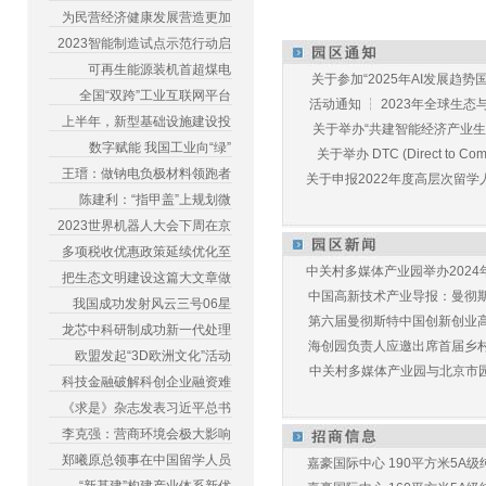
为民营经济健康发展营造更加
2023智能制造试点示范行动启
可再生能源装机首超煤电
关于参加“2025年AI发展趋势国
全国“双跨”工业互联网平台
活动通知 ┆ 2023年全球生态与E
上半年，新型基础设施建设投
关于举办“共建智能经济产业生态
数字赋能 我国工业向“绿”
关于举办 DTC (Direct to Commu
王瑨：做钠电负极材料领跑者
关于申报2022年度高层次留学人
陈建利：“指甲盖”上规划微
2023世界机器人大会下周在京
多项税收优惠政策延续优化至
中关村多媒体产业园举办2024年
把生态文明建设这篇大文章做
中国高新技术产业导报：曼彻斯特
我国成功发射风云三号06星
第六届曼彻斯特中国创新创业高峰
龙芯中科研制成功新一代处理
海创园负责人应邀出席首届乡村儿
欧盟发起“3D欧洲文化”活动
中关村多媒体产业园与北京市园林
科技金融破解科创企业融资难
《求是》杂志发表习近平总书
李克强：营商环境会极大影响
郑曦原总领事在中国留学人员
嘉豪国际中心 190平方米5A级纯