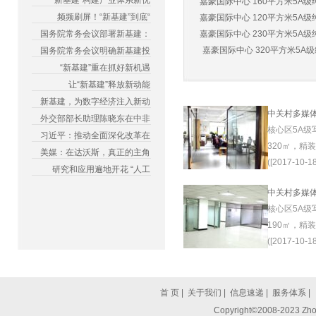
“新基建”构建产业体系新优
嘉豪国际中心 160平方米5A级纯
频频刷屏！“新基建”到底“
嘉豪国际中心 120平方米5A级纯
国务院常务会议部署新基建：
嘉豪国际中心 230平方米5A级纯
嘉豪国际中心 320平方米5A级纯
国务院常务会议明确新基建投
“新基建”重在抓好新机遇
让“新基建”释放新动能
新基建，为数字经济注入新动
中关村多媒
外交部部长助理陈晓东在中非
核心区5A级
习近平：推动全面深化改革在
320㎡，精
美媒：在达沃斯，真正的主角
([2017-10-18
研究和应用遍地开花 “人工
中关村多媒
核心区5A级
190㎡，精
([2017-10-18
首 页
|
关于我们
|
信息速递
|
服务体系
|
Copyright©2008-2023 Zhon