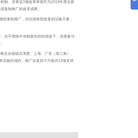
制，并将这3项改革举措作为2018年度全面
全国复制推广的改革成果。
举措的复制推广，结合国务院批复的试验方案，
措，在不增加中央财政负担的前提下，深度参与
破。
确将在全国或京津冀、上海、广东（珠三角）、
革试验区域内，推广涉及四个方面共13项支持