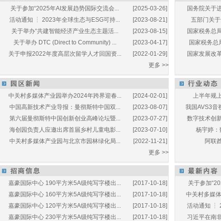
关于参加“2025年AI发展趋势国际交流会...
[2025-03-26]
国务院关于进
活动通知 ┆ 2023年全球生态与ESG可持...
[2023-08-21]
五部门关于开
关于举办“共建智能经济产业生态主题活...
[2023-08-15]
国家税务总局
关于举办 DTC (Direct to Community) ...
[2023-04-17]
国家税务总局
关于申报2022年度高层次留学人才回国资...
[2022-01-29]
国家发展改革
更多 >>
中关村多媒体产业园举办2024年跨界迎春...
[2024-02-01]
上半年规上
中国高新技术产业导报：曼彻斯特中国双...
[2023-08-07]
我国AVS3音
第六届曼彻斯特中国创新创业高峰论坛暨...
[2023-07-27]
数字技术创新
海创园负责人应邀出席首届乡村儿童电影...
[2023-07-10]
杨宇婷：
中关村多媒体产业园与北京市园林绿化局...
[2022-11-21]
阿联酋
更多 >>
嘉豪国际中心 190平方米5A级纯写字楼出...
[2017-10-18]
关于参加“20
嘉豪国际中心 160平方米5A级纯写字楼出...
[2017-10-18]
中关村多媒体产
嘉豪国际中心 120平方米5A级纯写字楼出...
[2017-10-18]
活动通知 ┆ 
嘉豪国际中心 230平方米5A级纯写字楼出...
[2017-10-18]
习近平在南非