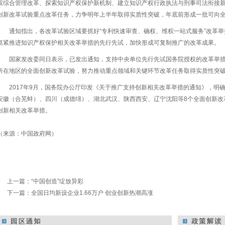
权综合管理改革、探索知识产权保护新机制、建立知识产权行政执法与刑事司法衔接新机
创新改革试验重点改革任务，力争明年上半年取得实质性突破，年底前形成一批可向
通知指出，各改革试验区域要抓好“专利快速审查、确权、维权一站式服务”改革
抓紧推进知识产权保护相关改革举措的先行先试，加快形成可复制推广的改革成果。
国家发改委同日表示，已发出通知，支持中央单位先行先试国务院授权的改革举
所在地区的全面创新改革试验，努力推动重点领域和关键环节改革任务取得实质性突
2017年9月，国务院办公厅印发《关于推广支持创新相关改革举措的通知》，明
安徽（合芜蚌）、四川（成德绵）、湖北武汉、陕西西安、辽宁沈阳等8个全面创新改
创新相关改革举措。
（来源：中国政府网）
上一篇：
“中国创造”绽放异彩
下一篇：
全国日均新设企业1.66万户 创业创新热潮高涨