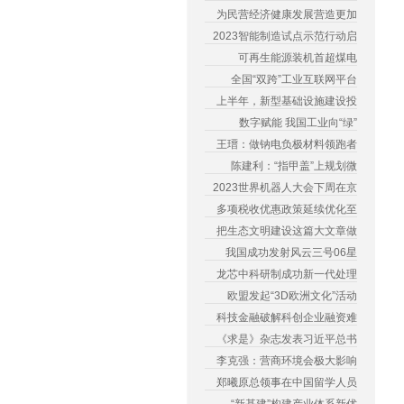
为民营经济健康发展营造更加
2023智能制造试点示范行动启
可再生能源装机首超煤电
全国“双跨”工业互联网平台
上半年，新型基础设施建设投
数字赋能 我国工业向“绿”
王瑨：做钠电负极材料领跑者
陈建利：“指甲盖”上规划微
2023世界机器人大会下周在京
多项税收优惠政策延续优化至
把生态文明建设这篇大文章做
我国成功发射风云三号06星
龙芯中科研制成功新一代处理
欧盟发起“3D欧洲文化”活动
科技金融破解科创企业融资难
《求是》杂志发表习近平总书
李克强：营商环境会极大影响
郑曦原总领事在中国留学人员