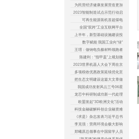
为民营经济健康发展营造更加
2023智能制造试点示范行动启
可再生能源装机首超煤电
全国“双跨”工业互联网平台
上半年，新型基础设施建设投
数字赋能 我国工业向“绿”
王瑨：做钠电负极材料领跑者
陈建利：“指甲盖”上规划微
2023世界机器人大会下周在京
多项税收优惠政策延续优化至
把生态文明建设这篇大文章做
我国成功发射风云三号06星
龙芯中科研制成功新一代处理
欧盟发起“3D欧洲文化”活动
科技金融破解科创企业融资难
《求是》杂志发表习近平总书
李克强：营商环境会极大影响
郑曦原总领事在中国留学人员