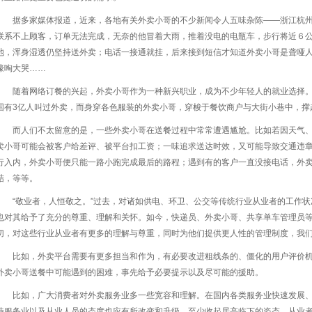
据多家媒体报道，近来，各地有关外卖小哥的不少新闻令人五味杂陈——浙江杭
联系不上顾客，订单无法完成，无奈的他冒着大雨，推着没电的电瓶车，步行将近６
池，浑身湿透仍坚持送外卖；电话一接通就挂，后来接到短信才知道外卖小哥是聋哑
嚎啕大哭……
随着网络订餐的兴起，外卖小哥作为一种新兴职业，成为不少年轻人的就业选择。《2
国有3亿人叫过外卖，而身穿各色服装的外卖小哥，穿梭于餐饮商户与大街小巷中，撑起
而人们不太留意的是，一些外卖小哥在送餐过程中常常遭遇尴尬。比如若因天气
卖小哥可能会被客户给差评、被平台扣工资；一味追求送达时效，又可能导致交通违
行入内，外卖小哥便只能一路小跑完成最后的路程；遇到有的客户一直没接电话，外
结，等等。
“敬业者，人恒敬之。”过去，对诸如供电、环卫、公交等传统行业从业者的工作
也对其给予了充分的尊重、理解和关怀。如今，快递员、外卖小哥、共享单车管理员
切，对这些行业从业者有更多的理解与尊重，同时为他们提供更人性的管理制度，我
比如，外卖平台需要有更多担当和作为，有必要改进粗线条的、僵化的用户评价机
外卖小哥送餐中可能遇到的困难，事先给予必要提示以及尽可能的援助。
比如，广大消费者对外卖服务业多一些宽容和理解。在国内各类服务业快速发展
待服务业以及从业人员的态度也应有所改变和升级，至少收起居高临下的姿态。从业