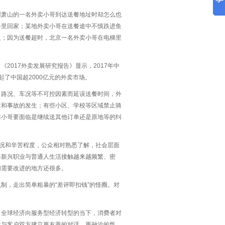
州萧山的一名外卖小哥到达送餐地址时却怎么也
公里回家；某地外卖小哥在送餐途中不慎跌进鱼
人；因为送餐超时，北京一名外卖小哥在电梯里
017外卖发展研究报告》显示，2017年中
了中国超2000亿元的外卖市场。
、路况、车况等不可控因素而延误送餐时间，外
章和事故的发生；有些小区、学校等区域禁止骑
卖小哥要面临是继续送其他订单还是原地等的纠
状况和辛苦程度，公众相对熟悉了解，社会层面
等新兴职业与普通人生活接触越来越频繁、密
们需要改进的地方还很多。
制，走出简单粗暴的“差评即扣钱”的怪圈。对
、全球经济向服务型经济转型的当下，消费者对
者与客户双方建立更友善的对话、更融洽的氛