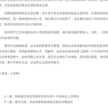
围，其实也是现代商业文明的真实注脚。
消费者拥有维权意识是好事，但不等于吹毛求疵地对权益过度伸张。无需承担风
和便利的，是一路奔跑的外卖小哥。他们风尘仆仆的样子，见证着对这份工作的珍惜与
笑，除非特别情况不过分计较时效……
这些举手之劳传递给外卖小哥的善意和温暖，他们将传递给更多人。当然，一些
有待改进的问题。
新兴行业健康发展，从业者的因素至关重要。调动从业者积极性的管理机制是否
是否舒心顺意，劳动能否获得认可、理解等，这些会在相当程度上影响一个行业的可
行业发展进程中，如何理顺人的关系、提升从业者的工作体验，或许是比探索、优化
实现，离不开相关企业、社会和公众的共同努力。
（来源：人民网）
上一篇：
创新能力排名美国首次跌出前十 中国排名上升两位
下一篇：
南方日报：切实创新新媒体意识形态传播途径