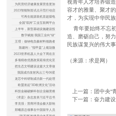
视青年人才培养锻
为民营经济健康发展营造更加
容才的雅量、聚才
2023智能制造试点示范行动启
可再生能源装机首超煤电
才，为实现中华民
全国“双跨”工业互联网平台
青年要始终不忘
上半年，新型基础设施建设投
数字赋能 我国工业向“绿”
造、磨砺自己，努
王瑨：做钠电负极材料领跑者
民族谋复兴的伟大
陈建利：“指甲盖”上规划微
2023世界机器人大会下周在京
（来源：求是网）
多项税收优惠政策延续优化至
把生态文明建设这篇大文章做
我国成功发射风云三号06星
龙芯中科研制成功新一代处理
欧盟发起“3D欧洲文化”活动
上一篇：
团中央“
科技金融破解科创企业融资难
《求是》杂志发表习近平总书
下一篇：
奋力建设
李克强：营商环境会极大影响
郑曦原总领事在中国留学人员