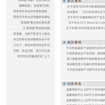
“新基建”构建产业体系新优
频频刷屏！“新基建”到底“
关于参加“2025年AI发展趋势国
国务院常务会议部署新基建：
活动通知 ┆ 2023年全球生态与E
国务院常务会议明确新基建投
关于举办“共建智能经济产业生态
“新基建”重在抓好新机遇
关于举办 DTC (Direct to Commu
让“新基建”释放新动能
关于申报2022年度高层次留学人
新基建，为数字经济注入新动
外交部部长助理陈晓东在中非
习近平：推动全面深化改革在
中关村多媒体产业园举办2024年
美媒：在达沃斯，真正的主角
中国高新技术产业导报：曼彻斯特
研究和应用遍地开花 “人工
第六届曼彻斯特中国创新创业高峰
海创园负责人应邀出席首届乡村儿
中关村多媒体产业园与北京市园林
嘉豪国际中心 190平方米5A级纯
嘉豪国际中心 160平方米5A级纯
嘉豪国际中心 120平方米5A级纯