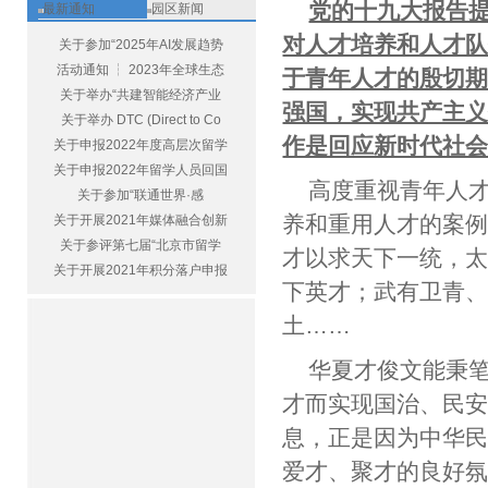
党的十九大报告
最新通知
园区新闻
对人才培养和人才
关于参加“2025年AI发展趋势
活动通知 ┆ 2023年全球生态
于青年人才的殷切期
关于举办“共建智能经济产业
强国，实现共产主
关于举办 DTC (Direct to Co
作是回应新时代社
关于申报2022年度高层次留学
关于申报2022年留学人员回国
高度重视青年人
关于参加“联通世界·感
养和重用人才的案
关于开展2021年媒体融合创新
关于参评第七届“北京市留学
才以求天下一统，
关于开展2021年积分落户申报
下英才；武有卫青
土……
华夏才俊文能秉
才而实现国治、民
息，正是因为中华
爱才、聚才的良好