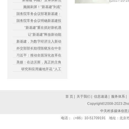
“新基建”构建产业体系新优
([2017-10-18
频频刷屏！“新基建”到底“
国务院常务会议部署新基建：
国务院常务会议明确新基建投
“新基建”重在抓好新机遇
让“新基建”释放新动能
新基建，为数字经济注入新动
外交部部长助理陈晓东在中非
习近平：推动全面深化改革在
美媒：在达沃斯，真正的主角
研究和应用遍地开花 “人工
首 页
|
关于我们
|
信息速递
|
服务体系
|
Copyright©2008-2023 Zhon
中关村多媒体创意
电话：（+86）10-51709191 地址：