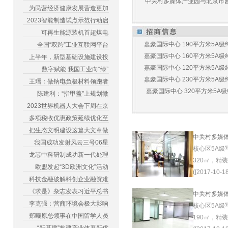
中关村多媒体产业园与北京市园林
为民营经济健康发展营造更加
2023智能制造试点示范行动启
可再生能源装机首超煤电
嘉豪国际中心 190平方米5A级纯
全国“双跨”工业互联网平台
嘉豪国际中心 160平方米5A级纯
上半年，新型基础设施建设投
嘉豪国际中心 120平方米5A级纯
数字赋能 我国工业向“绿”
嘉豪国际中心 230平方米5A级纯
王瑨：做钠电负极材料领跑者
嘉豪国际中心 320平方米5A级纯
陈建利：“指甲盖”上规划微
2023世界机器人大会下周在京
多项税收优惠政策延续优化至
把生态文明建设这篇大文章做
中关村多媒
我国成功发射风云三号06星
核心区5A级
龙芯中科研制成功新一代处理
320㎡，精
欧盟发起“3D欧洲文化”活动
([2017-10-18
科技金融破解科创企业融资难
《求是》杂志发表习近平总书
中关村多媒
李克强：营商环境会极大影响
核心区5A级
郑曦原总领事在中国留学人员
190㎡，精