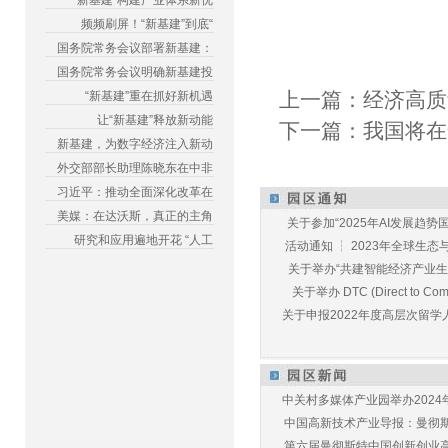
“新基建”构建产业体系新优
频频刷屏！“新基建”到底“
国务院常务会议部署新基建：
国务院常务会议明确新基建投
上一篇：
经济高质
“新基建”重在抓好新机遇
让“新基建”释放新动能
下一篇：
我国将在
新基建，为数字经济注入新动
外交部部长助理陈晓东在中非
习近平：推动全面深化改革在
美媒：在达沃斯，真正的主角
关于参加“2025年AI发展趋势国
研究和应用遍地开花 “人工
活动通知 ┆ 2023年全球生态与E
关于举办“共建智能经济产业生态
关于举办 DTC (Direct to Commu
关于申报2022年度高层次留学人
中关村多媒体产业园举办2024年
中国高新技术产业导报：曼彻斯特
第六届曼彻斯特中国创新创业高峰