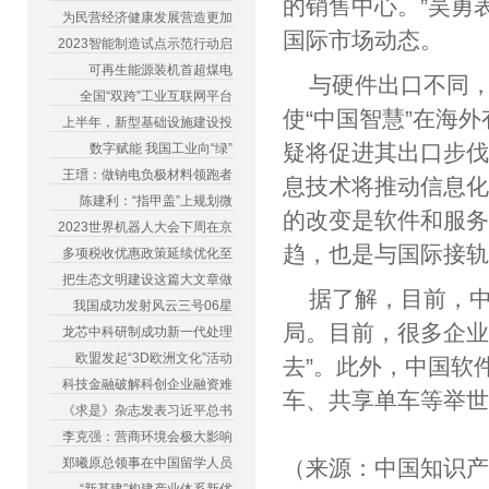
的销售中心。”吴勇
为民营经济健康发展营造更加
国际市场动态
2023智能制造试点示范行动启
可再生能源装机首超煤电
与硬件出口不同
全国“双跨”工业互联网平台
使“中国智慧”在海
上半年，新型基础设施建设投
疑将促进其出口步
数字赋能 我国工业向“绿”
王瑨：做钠电负极材料领跑者
息技术将推动信息
陈建利：“指甲盖”上规划微
的改变是软件和服
2023世界机器人大会下周在京
趋，也是与国际
多项税收优惠政策延续优化至
把生态文明建设这篇大文章做
据了解，目前，
我国成功发射风云三号06星
局。目前，很多企业
龙芯中科研制成功新一代处理
欧盟发起“3D欧洲文化”活动
去”。此外，中国软
科技金融破解科创企业融资难
车、共享单车等举
《求是》杂志发表习近平总书
李克强：营商环境会极大影响
郑曦原总领事在中国留学人员
（来源：中国知识