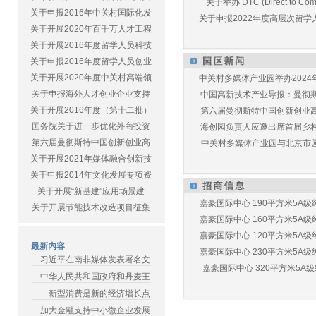
关于举办 DTC (Direct to Commu
关于申报2016年中关村国际化发
关于申报2022年度高层次留学人
关于开展2020年百千万人才工程
关于开展2016年度留学人员科技
关于申报2016年度留学人员创业
关于开展2020年度中关村高端领
中关村多媒体产业园举办2024年
关于申报海外人才创业企业支持
中国高新技术产业导报：曼彻斯特
关于开展2016年度（第十二批）
第六届曼彻斯特中国创新创业高峰
国务院关于进一步优化外商投资
海创园负责人应邀出席首届乡村儿
第六届曼彻斯特中国创新创业高
中关村多媒体产业园与北京市园林
关于开展2021年媒体融合创新技
关于申报2014年文化发展专项资
关于开展“新基建”应用场景建
嘉豪国际中心 190平方米5A级纯
关于开展节能技术改造项目征集
嘉豪国际中心 160平方米5A级纯
嘉豪国际中心 120平方米5A级纯
最新内容
嘉豪国际中心 230平方米5A级纯
习近平在南非媒体发表署名文
嘉豪国际中心 320平方米5A级纯
中华人民共和国政府和丹麦王
新型消费是新的经济增长点
加大金融支持中小微企业发展