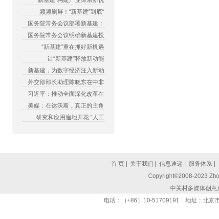
“新基建”构建产业体系新优
频频刷屏！“新基建”到底“
国务院常务会议部署新基建：
国务院常务会议明确新基建投
“新基建”重在抓好新机遇
让“新基建”释放新动能
新基建，为数字经济注入新动
外交部部长助理陈晓东在中非
习近平：推动全面深化改革在
美媒：在达沃斯，真正的主角
研究和应用遍地开花 “人工
首 页
|
关于我们
|
信息速递
|
服务体系
|
Copyright©2008-2023 Zhon
中关村多媒体创意
电话：（+86）10-51709191 地址：