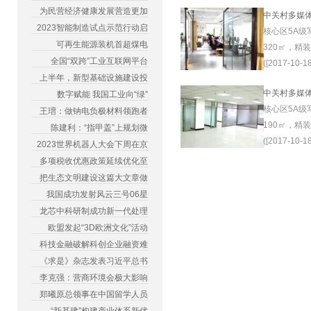
为民营经济健康发展营造更加
中关村多媒
2023智能制造试点示范行动启
核心区5A级
可再生能源装机首超煤电
320㎡，精
全国“双跨”工业互联网平台
([2017-10-18
上半年，新型基础设施建设投
中关村多媒
数字赋能 我国工业向“绿”
核心区5A级
王瑨：做钠电负极材料领跑者
190㎡，精
陈建利：“指甲盖”上规划微
([2017-10-18
2023世界机器人大会下周在京
多项税收优惠政策延续优化至
把生态文明建设这篇大文章做
我国成功发射风云三号06星
龙芯中科研制成功新一代处理
欧盟发起“3D欧洲文化”活动
科技金融破解科创企业融资难
《求是》杂志发表习近平总书
李克强：营商环境会极大影响
郑曦原总领事在中国留学人员