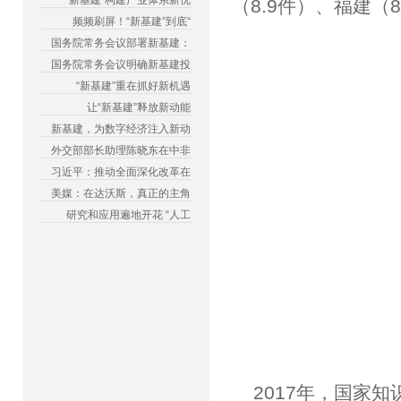
“新基建”构建产业体系新优
（8.9件）、福建（8
频频刷屏！“新基建”到底“
国务院常务会议部署新基建：
国务院常务会议明确新基建投
“新基建”重在抓好新机遇
让“新基建”释放新动能
新基建，为数字经济注入新动
外交部部长助理陈晓东在中非
习近平：推动全面深化改革在
美媒：在达沃斯，真正的主角
研究和应用遍地开花 “人工
2017年，国家