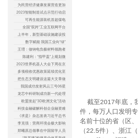
为民营经济健康发展营造更加
2023智能制造试点示范行动启
可再生能源装机首超煤电
全国“双跨”工业互联网平台
上半年，新型基础设施建设投
数字赋能 我国工业向“绿”
王瑨：做钠电负极材料领跑者
陈建利：“指甲盖”上规划微
2023世界机器人大会下周在京
多项税收优惠政策延续优化至
把生态文明建设这篇大文章做
我国成功发射风云三号06星
龙芯中科研制成功新一代处理
截至2017年底
欧盟发起“3D欧洲文化”活动
科技金融破解科创企业融资难
件，每万人口发明专
《求是》杂志发表习近平总书
名前十位的省（区、市
李克强：营商环境会极大影响
（22.5件）、浙江（
郑曦原总领事在中国留学人员