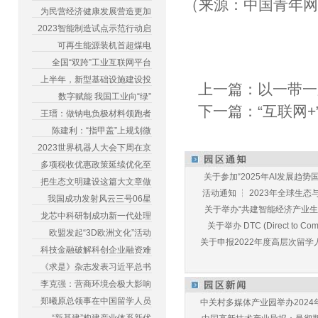
（来源：中国青年
为民营经济健康发展营造更加
2023智能制造试点示范行动启
可再生能源装机首超煤电
全国“双跨”工业互联网平台
上半年，新型基础设施建设投
上一篇：
以一带一
数字赋能 我国工业向“绿”
下一篇：
“互联网
王瑨：做钠电负极材料领跑者
陈建利：“指甲盖”上规划微
2023世界机器人大会下周在京
多项税收优惠政策延续优化至
关于参加“2025年AI发展趋势国
把生态文明建设这篇大文章做
活动通知 ┆ 2023年全球生态与E
我国成功发射风云三号06星
关于举办“共建智能经济产业生态
龙芯中科研制成功新一代处理
关于举办 DTC (Direct to Commu
欧盟发起“3D欧洲文化”活动
关于申报2022年度高层次留学人
科技金融破解科创企业融资难
《求是》杂志发表习近平总书
李克强：营商环境会极大影响
郑曦原总领事在中国留学人员
中关村多媒体产业园举办2024年