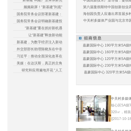
“新基建”构建产业体系新优
中国高新技术产业导报：曼彻斯特
频频刷屏！“新基建”到底“
第六届曼彻斯特中国创新创业高峰
海创园负责人应邀出席首届乡村儿
国务院常务会议部署新基建：
中关村多媒体产业园与北京市园林
国务院常务会议明确新基建投
“新基建”重在抓好新机遇
让“新基建”释放新动能
新基建，为数字经济注入新动
嘉豪国际中心 190平方米5A级纯
外交部部长助理陈晓东在中非
嘉豪国际中心 160平方米5A级纯
习近平：推动全面深化改革在
嘉豪国际中心 120平方米5A级纯
美媒：在达沃斯，真正的主角
嘉豪国际中心 230平方米5A级纯
研究和应用遍地开花 “人工
嘉豪国际中心 320平方米5A级纯
中关村多媒
核心区5A级
320㎡，精
([2017-10-18