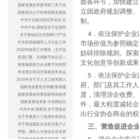
面各环节，加快建
国家发展改革委等部门关于实
立因政府规划调整
国务院办公厅转发国家发展改
制。
中共中央政治局召开会议 分
中共中央 国务院关于促进民
4．依法保护企
关于推动北京互联网3.0产业
市场价值为参照确
中关村高端领军人才认定工作
2020年政府工作报告（文字实
妨碍排除规则。探
多源汇聚，共筑数字化生态—
文化创意等创新成
精准施策助力企业数字化转型
李克强主持召开国务院常务会
5．依法保护企
2020年百千万人才工程市级人
府、部门及其工作
国家发改委首次明确“新基建
度，清理涉企收费
国家发展改革委创新和高技术
国家发展改革委 中央网信办
件，最大程度减轻
中共中央 国务院 关于营造企
出行业协会商会的
关于开展第十三批海外高层次
关于报送园区企业积分落户人
三、营造促进企
申报：海外人才创业企业支持