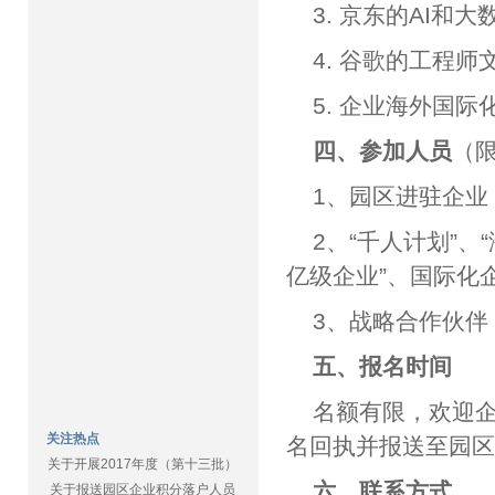
3. 京东的AI
4. 谷歌的工程师文化和
5. 企业海外国
四、参加人员
（限
1、园区进驻企业
2、“千人计划”、
亿级企业”、国际化
3、战略合作伙
五、报名时间
名额有限，欢迎企
关注热点
名回执并报送至园
关于开展2017年度（第十三批）
六、联系方式
关于报送园区企业积分落户人员