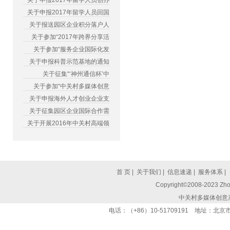
关于申报2017年留学人员创办
关于申报2017年留学人员回国
关于报送园区企业积分落户人
关于参加“2017年跨界分享活
关于参加“服务企业国际化发
关于申报科普示范基地的通知
关于征集“‘神州通信杯’中
关于参加“中关村多媒体创意
关于申报海外人才创业企业支
关于征集园区企业国际合作需
关于开展2016年中关村高端领
首 页
|
关于我们
|
信息速递
|
服务体系
|
Copyright©2008-2023 Zhon
中关村多媒体创意
电话：（+86）10-51709191 地址：