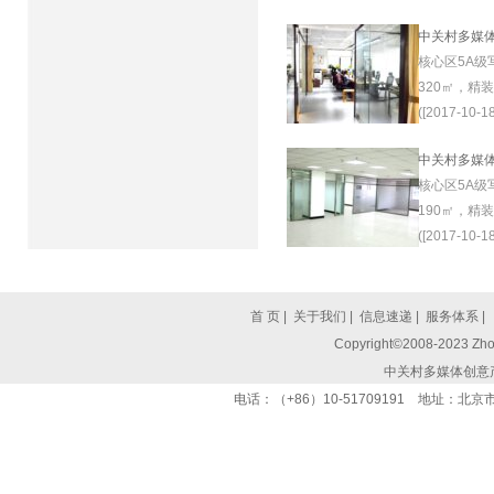
中关村多媒
核心区5A级
320㎡，精
([2017-10-18
中关村多媒
核心区5A级
190㎡，精
([2017-10-18
首 页
|
关于我们
|
信息速递
|
服务体系
|
Copyright©2008-2023 Zhon
中关村多媒体创意
电话：（+86）10-51709191 地址：