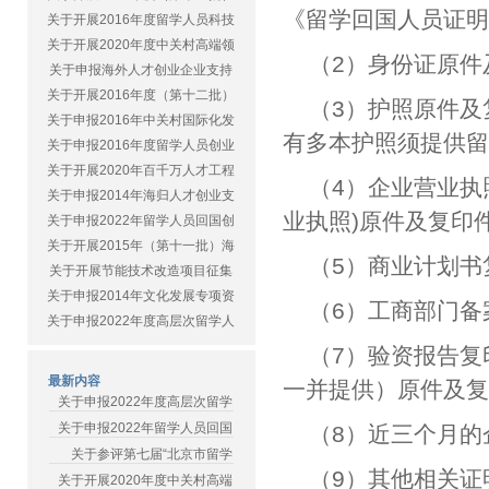
《留学回国人员证
关于开展2016年度留学人员科技
关于开展2020年度中关村高端领
（2）身份证原件
关于申报海外人才创业企业支持
关于开展2016年度（第十二批）
（3）护照原件及
关于申报2016年中关村国际化发
有多本护照须提供留
关于申报2016年度留学人员创业
关于开展2020年百千万人才工程
（4）企业营业执
关于申报2014年海归人才创业支
业执照)原件及复印
关于申报2022年留学人员回国创
关于开展2015年（第十一批）海
（5）商业计划书
关于开展节能技术改造项目征集
关于申报2014年文化发展专项资
（6）工商部门
关于申报2022年度高层次留学人
（7）验资报告
最新内容
一并提供）原件及
关于申报2022年度高层次留学
关于申报2022年留学人员回国
（8）近三个月的
关于参评第七届“北京市留学
（9）其他相关
关于开展2020年度中关村高端