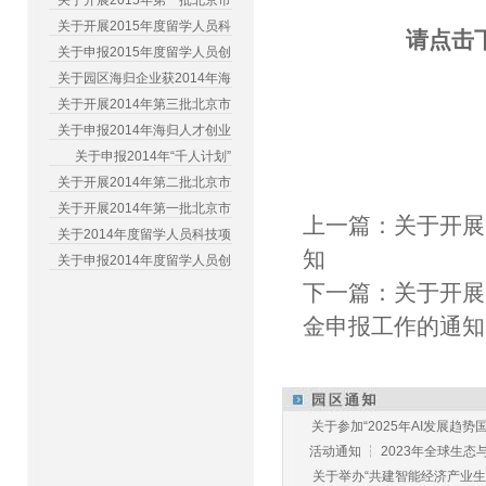
关于开展2015年第一批北京市
关于开展2015年度留学人员科
请点击
关于申报2015年度留学人员创
关于园区海归企业获2014年海
关于开展2014年第三批北京市
关于申报2014年海归人才创业
关于申报2014年“千人计划”
关于开展2014年第二批北京市
关于开展2014年第一批北京市
上一篇：
关于开展
关于2014年度留学人员科技项
知
关于申报2014年度留学人员创
下一篇：
关于开展
金申报工作的通知
关于参加“2025年AI发展趋势国
活动通知 ┆ 2023年全球生态与E
关于举办“共建智能经济产业生态