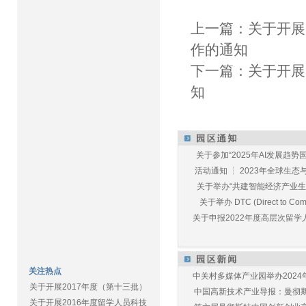
上一篇：
关于开展
作的通知
下一篇：
关于开展
知
关于参加“2025年AI发展趋势国
活动通知 ┆ 2023年全球生态与E
关于举办“共建智能经济产业生态
关于举办 DTC (Direct to Commu
关于申报2022年度高层次留学人
关注热点
中关村多媒体产业园举办2024年
关于开展2017年度（第十三批）
中国高新技术产业导报：曼彻斯特
关于开展2016年度留学人员科技