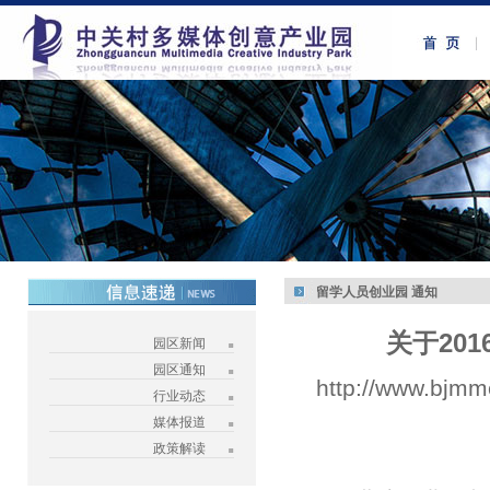
留学人员创业园 通知
关于20
园区新闻
园区通知
http://www.bjmm
行业动态
媒体报道
政策解读