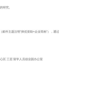
域的研究。
cn，（邮件主题注明“择优资助+企业简称”），通过
心区 三层 留学人员创业园办公室