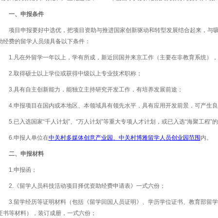
一、申报条件
项目申报要好中选优，把项目资助与推进国家创新驱动和转型发展结合起来，与
助经费的留学人员须具备以下条件：
1.凡在外留学一年以上，学有所成，新近回国并来京工作（主要在非教育系统）
2.取得硕士以上学位或获得中级以上专业技术职称；
3.具有自主创新能力，能独立主持研究开发工作，有培养发展前途；
4.申报项目在国内或本地区、本领域具有领先水平，具有应用开发前景，可产生
5.已入选国家“千人计划”、“万人计划”等重大专项人才计划，或已入选“海聚工程
6.申报人单位在
中关村多媒体创意产业园、中关村博雅留学人员创业园范围
内。
二、申报材料
1.申报函；
2.《留学人员科技活动项目择优资助经费申请表》一式六份；
3.留学经历等证明材料（包括《留学回国人员证明》、学历学位证书、教育部留
证书等材料），装订成册，一式六份；