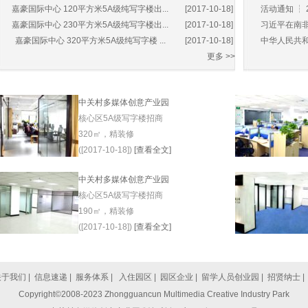
嘉豪国际中心 120平方米5A级纯写字楼出...
[2017-10-18]
活动通知 ┆ 
嘉豪国际中心 230平方米5A级纯写字楼出...
[2017-10-18]
习近平在南非
嘉豪国际中心 320平方米5A级纯写字楼 ...
[2017-10-18]
中华人民共和
更多 >>
中关村多媒体创意产业园
核心区5A级写字楼招商
320㎡，精装修
([2017-10-18])
[查看全文]
中关村多媒体创意产业园
核心区5A级写字楼招商
190㎡，精装修
([2017-10-18])
[查看全文]
关于我们
|
信息速递
|
服务体系
|
入住园区
|
园区企业
|
留学人员创业园
|
招贤纳士
Copyright©2008-2023 Zhongguancun Multimedia Creative Industry Park