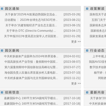
关于参加“2025年AI发展趋势国际交流会...
[2025-03-26]
国务院关于进
活动通知 ┆ 2023年全球生态与ESG可持...
[2023-08-21]
五部门关于开
关于举办“共建智能经济产业生态主题活...
[2023-08-15]
国家税务总局
关于举办 DTC (Direct to Community) ...
[2023-04-17]
国家税务总局
关于申报2022年度高层次留学人才回国资...
[2022-01-29]
国家发展改革
更多 >>
中关村多媒体产业园举办2024年跨界迎春...
[2024-02-01]
上半年规上
中国高新技术产业导报：曼彻斯特中国双...
[2023-08-07]
我国AVS3音
第六届曼彻斯特中国创新创业高峰论坛暨...
[2023-07-27]
数字技术创新
海创园负责人应邀出席首届乡村儿童电影...
[2023-07-10]
杨宇婷：
中关村多媒体产业园与北京市园林绿化局...
[2022-11-21]
阿联酋
更多 >>
嘉豪国际中心 190平方米5A级纯写字楼出...
[2017-10-18]
关于参加“20
嘉豪国际中心 160平方米5A级纯写字楼出...
[2017-10-18]
中关村多媒体产