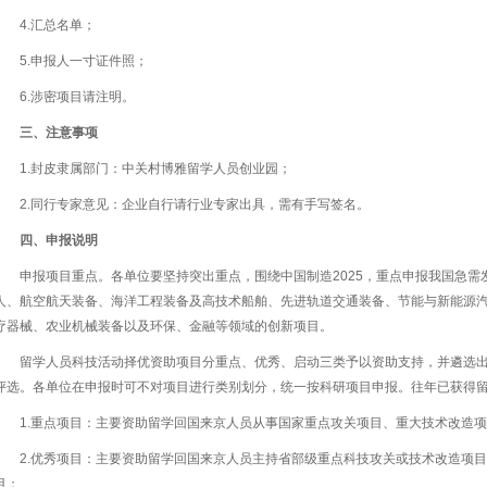
4.汇总名单；
5.申报人一寸证件照；
6.涉密项目请注明。
三、注意事项
1.封皮隶属部门：中关村博雅留学人员创业园；
2.同行专家意见：企业自行请行业专家出具，需有手写签名。
四、申报说明
申报项目重点。各单位要坚持突出重点，围绕中国制造2025，重点申报我国急
人、航空航天装备、海洋工程装备及高技术船舶、先进轨道交通装备、节能与新能源
疗器械、农业机械装备以及环保、金融等领域的创新项目。
留学人员科技活动择优资助项目分重点、优秀、启动三类予以资助支持，并遴选出
评选。各单位在申报时可不对项目进行类别划分，统一按科研项目申报。往年已获得
1.重点项目：主要资助留学回国来京人员从事国家重点攻关项目、重大技术改造
2.优秀项目：主要资助留学回国来京人员主持省部级重点科技攻关或技术改造项
目；