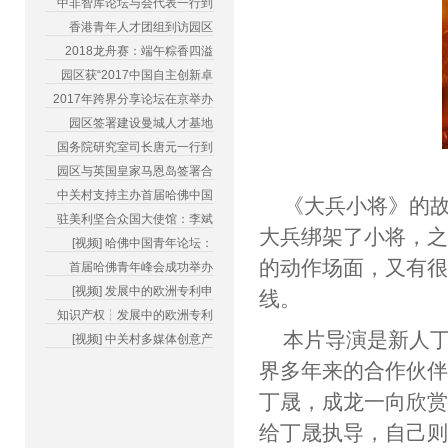
中非智库论坛与会代表一行到
香港青年人才团组到访园区
2018龙舟赛：端午粽香四溢
园区获“2017中国自主创新卓
2017年跨界分享论坛在京举办
园区签署建设曼城人才基地
国务院研究室司长唐元一行到
园区与英国皇家马恩岛签署合
中关村支持主办首届哈佛中国
《大兵小将》的
驻美利坚合众国大使馆：李斌
大兵绑架了小将，
[视频] 哈佛中国青年论坛：
的动作场面，又有
首届哈佛青年峰会成功举办
[视频] 发展中的欧洲专利申
线。
知识产权┆发展中的欧洲专利
本片导演是新人
[视频] 中关村多媒体创意产
界多年来的合作伙
丁晟，成龙一向欣
给丁晟执导，自己