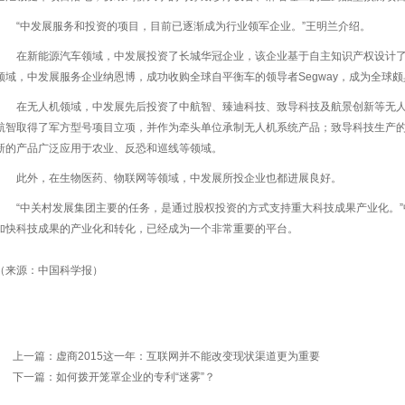
“中发展服务和投资的项目，目前已逐渐成为行业领军企业。”王明兰介绍。
在新能源汽车领域，中发展投资了长城华冠企业，该企业基于自主知识产权设计了
领域，中发展服务企业纳恩博，成功收购全球自平衡车的领导者Segway，成为全球
在无人机领域，中发展先后投资了中航智、臻迪科技、致导科技及航景创新等无
航智取得了军方型号项目立项，并作为牵头单位承制无人机系统产品；致导科技生产
新的产品广泛应用于农业、反恐和巡线等领域。
此外，在生物医药、物联网等领域，中发展所投企业也都进展良好。
“中关村发展集团主要的任务，是通过股权投资的方式支持重大科技成果产业化。
加快科技成果的产业化和转化，已经成为一个非常重要的平台。
（来源：中国科学报）
上一篇：
虚商2015这一年：互联网并不能改变现状渠道更为重要
下一篇：
如何拨开笼罩企业的专利“迷雾”？