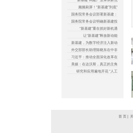
“新基建”构建产业体系新优
频频刷屏！“新基建”到底“
国务院常务会议部署新基建：
国务院常务会议明确新基建投
“新基建”重在抓好新机遇
让“新基建”释放新动能
新基建，为数字经济注入新动
外交部部长助理陈晓东在中非
习近平：推动全面深化改革在
美媒：在达沃斯，真正的主角
研究和应用遍地开花 “人工
首 页
|