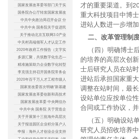
才的重要渠道。到2
国家发展改革委等部门关于实
国务院办公厅转发国家发展改
重大科技项目中博
中共中央政治局召开会议 分
进站人数进一步增
中共中央 国务院关于促进民
关于推动北京互联网3.0产业
二、改革管理制
中关村高端领军人才认定工作
（四）明确博士
2020年政府工作报告（文字实
多源汇聚，共筑数字化生态—
的培养的高层次创
精准施策助力企业数字化转型
士后研究人员在站时
李克强主持召开国务院常务会
进站后承担国家重
2020年百千万人才工程市级人
国家发改委首次明确“新基建
调整在站时间，最长
国家发展改革委创新和高技术
设站单位应按单位
国家发展改革委 中央网信办
合同或工作协议，
中共中央 国务院 关于营造企
关于开展第十三批海外高层次
（五）明确设站
关于报送园区企业积分落户人
研究人员招收培养
申报：海外人才创业企业支持