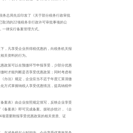
税务总局先后印发了《关于部分税务行政审批
已取消的22项税务非行政许可审批事项的公
批，一律实行备案管理方式。
提下，凡享受企业所得税优惠的，向税务机关报
交相关资料的行为。
优惠政策可以在预缴环节申报享受，少部分优惠
清缴时才能判断是否享受优惠政策；同时考虑有
，《办法》规定，企业应当不迟于年度汇算清缴
息化方式掌握纳税人享受优惠情况，提高纳税申
《备案表》由企业按照规定填写，反映企业享受
写《备案表》即可完成备案。据初步统计，《企
24项需要附报享受优惠政策的相关资质、证
案。在减免税起止时间内，企业享受优惠政策条