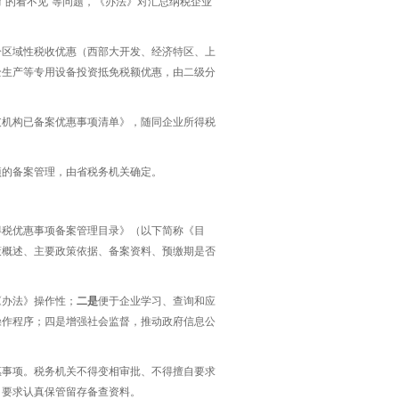
了的看不见”等问题，《办法》对汇总纳税企业
分区域性税收优惠（西部大开发、经济特区、上
全生产等专用设备投资抵免税额优惠，由二级分
支机构已备案优惠事项清单》，随同企业所得税
项的备案管理，由省税务机关确定。
得税优惠事项备案管理目录》（以下简称《目
策概述、主要政策依据、备案资料、预缴期是否
《办法》操作性；
二是
便于企业学习、查询和应
操作程序；四是增强社会监督，推动政府信息公
惠事项。税务机关不得变相审批、不得擅自要求
》要求认真保管留存备查资料。