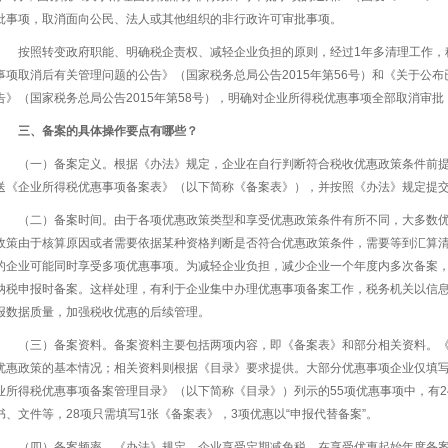
批事项，取消面向公民、法人或其他组织的非行政许可审批事项。
按照转变政府职能、明确税企责权、减轻企业负担的原则，经过1年多清理工作，
事项取消后有关管理问题的公告》（国家税务总局公告2015年第56号）和《关于公布
告》（国家税务总局公告2015年第58号），明确对企业所得税优惠事项全部取消审
三、备案的具体操作要点有哪些？
（一）备案定义。根据《办法》规定，企业在自行判断符合税收优惠政策条件前
送《企业所得税优惠事项备案表》（以下简称《备案表》），并按照《办法》规定提
（二）备案时间。由于各项优惠政策类型和享受优惠政策条件有所不同，大多数
政策由于核算原因或者需要依据某种资格判断是否符合优惠政策条件，需要等到汇算
的企业可能同时享受多项优惠事项。为减轻企业负担，减少企业一个年度内多次备案
纳税申报时备案。这样处理，有利于企业集中办理优惠事项备案工作，税务机关以信
报数据质量，加强税收优惠的后续管理。
（三）备案资料。备案资料主要包括两项内容，即《备案表》和部分相关资料。
优惠政策的基本情况；相关资料则根据《目录》要求提供。大部分优惠事项企业仅填
业所得税优惠事项备案管理目录》（以下简称《目录》）列示的55项优惠事项中，有
书、文件等，28项只需填写1张《备案表》，3项优惠以“申报代替备案”。
（四）备案频率。《办法》规定，企业享受定期减免税，在享受优惠起始年度备