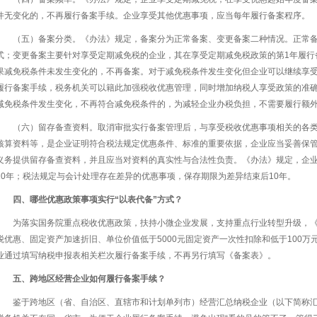
件无变化的，不再履行备案手续。企业享受其他优惠事项，应当每年履行备案程序。
（五）备案分类。《办法》规定，备案分为正常备案、变更备案二种情况。正常
式；变更备案主要针对享受定期减免税的企业，其在享受定期减免税政策的第1年履行
果减免税条件未发生变化的，不再备案。对于减免税条件发生变化但企业可以继续享
履行备案手续，税务机关可以籍此加强税收优惠管理，同时增加纳税人享受政策的准
减免税条件发生变化，不再符合减免税条件的，为减轻企业办税负担，不需要履行额
（六）留存备查资料。取消审批实行备案管理后，与享受税收优惠事项相关的各
核算资料等，是企业证明符合税法规定优惠条件、标准的重要依据，企业应当妥善保
义务提供留存备查资料，并且应当对资料的真实性与合法性负责。《办法》规定，企
10年；税法规定与会计处理存在差异的优惠事项，保存期限为差异结束后10年。
四、哪些优惠政策事项实行“以表代备”方式？
为落实国务院重点税收优惠政策，扶持小微企业发展，支持重点行业转型升级，
税优惠、固定资产加速折旧、单位价值低于5000元固定资产一次性扣除和低于100
业通过填写纳税申报表相关栏次履行备案手续，不再另行填写《备案表》。
五、跨地区经营企业如何履行备案手续？
鉴于跨地区（省、自治区、直辖市和计划单列市）经营汇总纳税企业（以下简称