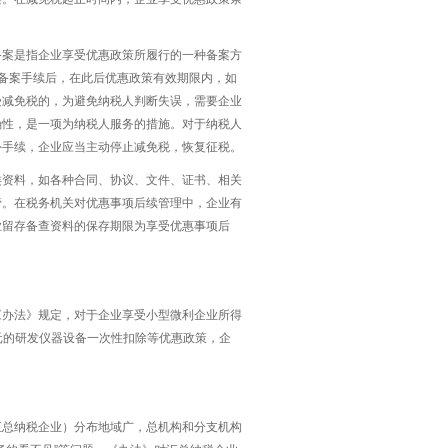
备案是指企业享受优惠政策所履行的一种备案方
备案手续后，在此后优惠政策有效期限内，如
受减免税的，为避免纳税人判断失误，需要企业
确性，是一项为纳税人服务的措施。对于纳税人
外手续，企业应当主动停止减免税，恢复征税。
类资料，如各种合同、协议、文件、证书、相关
管。在税务机关对优惠事项后续管理中，企业有
业留存备查资料的保存期限为享受优惠事项后
《办法》规定，对于企业享受小型微利企业所得
万元的研发仪器设备一次性扣除等优惠政策，企
汇总纳税企业）分布地域广，总机构和分支机构