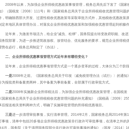
2008年以来，为加强企业所得税优惠政策事项管理，税务总局先后下发了《国
知》（国税发〔2008〕111号）和《国家税务总局关于企业所得税税收优惠管理问题的
件，明确除西部大开发、过渡性税收优惠政策等采取审批方式外，其他税收优惠政策
制定本地区具体管理办法，对落实企业所得税优惠政策和加强税收优惠管理起到积极
近年来，为激发市场活力，给企业“减负、松绑”，国务院提出转变政府职能、改
国务院部署，为进一步推进简政放权、放管结合、优化服务的要求，规范企业所得税
理势在必行，税务总局制定了《办法》。
二、企业所得税优惠事项管理方式近年来有哪些变化？
近年来，企业所得税优惠事项管理方式是一个逐步变革的过程，大体分为三个阶
一是
2008年之前。《国家税务总局关于印发〈减免税管理办法（试行）〉的通知》
分为报批类和备案类两种，其中备案为事前备案，全部属于行政审批方式。
二是
2008年实施新企业所得税法后，为加强企业所得税优惠政策管理，在国税发〔
《国家税务总局关于企业所得税税收优惠管理问题的补充通知》（国税函〔2009〕2
事后报送相关资料两种方式，明确了实施审批管理的所得税优惠项目。
三是
进一步清理审批事项，实行清单管理。2014年2月，国家税务总局2014年第
可事项，清单中包括20多项企业所得税优惠政策非行政许可审批事项，在清单之外的其
年4月，国务院《关于清理国务院部分非行政许可审批事项的通知》（国发〔2014〕