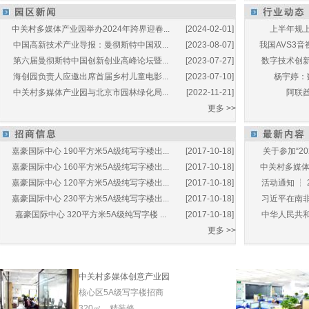
中关村多媒体产业园举办2024年跨界迎春...
[2024-02-01]
上半年规上
中国高新技术产业导报：曼彻斯特中国双...
[2023-08-07]
我国AVS3音
第六届曼彻斯特中国创新创业高峰论坛暨...
[2023-07-27]
数字技术创新
海创园负责人应邀出席首届乡村儿童电影...
[2023-07-10]
杨宇婷：
中关村多媒体产业园与北京市园林绿化局...
[2022-11-21]
阿联酋
更多 >>
嘉豪国际中心 190平方米5A级纯写字楼出...
[2017-10-18]
关于参加“20
嘉豪国际中心 160平方米5A级纯写字楼出...
[2017-10-18]
中关村多媒体产
嘉豪国际中心 120平方米5A级纯写字楼出...
[2017-10-18]
活动通知 ┆ 
嘉豪国际中心 230平方米5A级纯写字楼出...
[2017-10-18]
习近平在南非
嘉豪国际中心 320平方米5A级纯写字楼 ...
[2017-10-18]
中华人民共和
更多 >>
中关村多媒体创意产业园
核心区5A级写字楼招商
320㎡，精装修