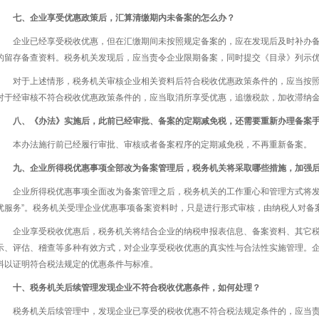
七、企业享受优惠政策后，汇算清缴期内未备案的怎么办？
企业已经享受税收优惠，但在汇缴期间未按照规定备案的，应在发现后及时补办
的留存备查资料。税务机关发现后，应当责令企业限期备案，同时提交《目录》列示
对于上述情形，税务机关审核企业相关资料后符合税收优惠政策条件的，应当按
对于经审核不符合税收优惠政策条件的，应当取消所享受优惠，追缴税款，加收滞纳
八、《办法》实施后，此前已经审批、备案的定期减免税，还需要重新办理备案
本办法施行前已经履行审批、审核或者备案程序的定期减免税，不再重新备案。
九、企业所得税优惠事项全部改为备案管理后，税务机关将采取哪些措施，加强
企业所得税优惠事项全面改为备案管理之后，税务机关的工作重心和管理方式将发生
优服务”。税务机关受理企业优惠事项备案资料时，只是进行形式审核，由纳税人对备
企业享受税收优惠后，税务机关将结合企业的纳税申报表信息、备案资料、其它
示、评估、稽查等多种有效方式，对企业享受税收优惠的真实性与合法性实施管理。
料以证明符合税法规定的优惠条件与标准。
十、税务机关后续管理发现企业不符合税收优惠条件，如何处理？
税务机关后续管理中，发现企业已享受的税收优惠不符合税法规定条件的，应当