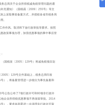
家税务总局关于企业所得税减免税管理问题的通
补充通知》（国税函〔2009〕255号）等文
原则上采取事前备案方式，并授权各省市税务局
作用。
进工作作风、取消和下放行政审批等要求。按照
优惠政策事项办理，加强优惠事项的事中事后管
段：
（国税发〔2005〕129号）将减免税项目划
2005〕129号文件基础上，税务总局印发
55号），将备案管理进一步细分为事先备案和
10号公告公布了7项行政许可和80项非行政许
他企业所得税优惠事项不再保留审批。2014
16号），要求各部委进一步清理非行政许可审