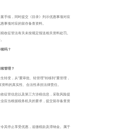
备案手续，同时提交《目录》列示优惠事项对应
优惠事项对应的留存备查资料。
照税收征管法有关未按规定报送相关资料处罚。
金。
手续吗？
后续管理？
转变，从“重审批、轻管理”转移到“重管理，
案资料的真实性、合法性承担法律责任。
税收征管信息以及第三方涉税信息，采取风险提
企业应当根据税务机关的要求，提交留存备查资
责令其停止享受优惠，追缴税款及滞纳金。属于