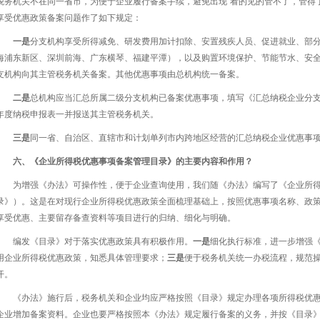
税务机关不在同一省市，为便于企业履行备案手续，避免出现“看的见的管不了，管得
享受优惠政策备案问题作了如下规定：
一是
分支机构享受所得减免、研发费用加计扣除、安置残疾人员、促进就业、部
海浦东新区、深圳前海、广东横琴、福建平潭），以及购置环境保护、节能节水、安
支机构向其主管税务机关备案。其他优惠事项由总机构统一备案。
二是
总机构应当汇总所属二级分支机构已备案优惠事项，填写《汇总纳税企业分
年度纳税申报表一并报送其主管税务机关。
三是
同一省、自治区、直辖市和计划单列市内跨地区经营的汇总纳税企业优惠事
六、《企业所得税优惠事项备案管理目录》的主要内容和作用？
为增强《办法》可操作性，便于企业查询使用，我们随《办法》编写了《企业所
录》）。这是在对现行企业所得税优惠政策全面梳理基础上，按照优惠事项名称、政
享受优惠、主要留存备查资料等项目进行的归纳、细化与明确。
编发《目录》对于落实优惠政策具有积极作用。
一是
细化执行标准，进一步增强
用企业所得税优惠政策，知悉具体管理要求；
三是
便于税务机关统一办税流程，规范
开。
《办法》施行后，税务机关和企业均应严格按照《目录》规定办理各项所得税优
企业增加备案资料。企业也要严格按照本《办法》规定履行备案的义务，并按《目录