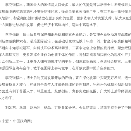
李克强指出，我国最大的国情是人口众多，最大的优势是可以培养全世界规模最大
发展面临的能源资源和环境等刚性约束，提高全要素劳动生产率，在世界新一轮科技革
入陷阱”，都必须把创新驱动放在更加突出的位置，更多依靠人才资源支撑，以大众创
个方面推进结构性改革，促进经济中高速增长、迈向中高端水平。
李克强说，博士后具有深厚知识基础和探索创新能力，是实施创新驱动发展战略
创新突破的探索者。瞄准国际前沿，在基础研究领域以十年磨一剑、甘坐冷板凳的精
不断向未知领域进军、向科技和学术高峰攀登。二要争做创业创新的践行者。聚焦经
深入基层实际，更多发挥企业作为创新主体的作用，将创新成果加快转化为现实生产
万众创新上水平，让更多人拥有施展才华的平台，创造就业岗位，创造社会财富。三
加强国际交流与合作，敢于在国际上参与竞争，在开放发展中提升自身能力。
李克强指出，博士后制度是改革开放的产物，要在深化改革中实现更好发展。进
员培养质量为核心，构建符合青年人才成长规律的管理制度。完善评估机制和创新创
力营造有利于尊重人才、尊重创造、鼓励创新、宽容失败的氛围。广大博士后导师要
人才种子。
刘延东、马凯、赵乐际、杨晶、万钢参加会见。会见结束后，马凯主持召开了中
（来源： 中国政府网）