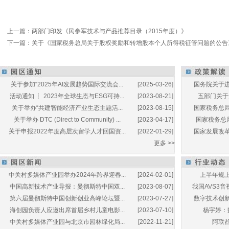
上一篇：
两部门印发《民参军技术与产品推荐目录（2015年度）》
下一篇：
关于《国家税务总局关于股权奖励和转增股本个人所得税征管问题的公告
关于参加“2025年AI发展趋势国际交流会...
[2025-03-26]
国务院关于进
活动通知 ┆ 2023年全球生态与ESG可持...
[2023-08-21]
五部门关于开
关于举办“共建智能经济产业生态主题活...
[2023-08-15]
国家税务总局
关于举办 DTC (Direct to Community) ...
[2023-04-17]
国家税务总局
关于申报2022年度高层次留学人才回国资...
[2022-01-29]
国家发展改革
更多 >>
中关村多媒体产业园举办2024年跨界迎春...
[2024-02-01]
上半年规上
中国高新技术产业导报：曼彻斯特中国双...
[2023-08-07]
我国AVS3音
第六届曼彻斯特中国创新创业高峰论坛暨...
[2023-07-27]
数字技术创新
海创园负责人应邀出席首届乡村儿童电影...
[2023-07-10]
杨宇婷：
中关村多媒体产业园与北京市园林绿化局...
[2022-11-21]
阿联酋