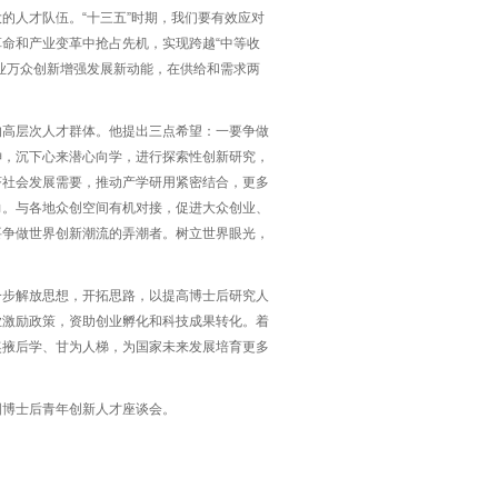
的人才队伍。“十三五”时期，我们要有效应对
命和产业变革中抢占先机，实现跨越“中等收
业万众创新增强发展新动能，在供给和需求两
的高层次人才群体。他提出三点希望：一要争做
神，沉下心来潜心向学，进行探索性创新研究，
济社会发展需要，推动产学研用紧密结合，更多
力。与各地众创空间有机对接，促进大众创业、
要争做世界创新潮流的弄潮者。树立世界眼光，
一步解放思想，开拓思路，以提高博士后研究人
业激励政策，资助创业孵化和科技成果转化。着
奖掖后学、甘为人梯，为国家未来发展培育更多
国博士后青年创新人才座谈会。