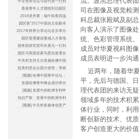
流。波黑总理代表
中非智库论坛与会代表一行到
香港青年人才团组到访园区
司在图像及视觉检
2018龙舟赛：端午粽香四溢
科总裁张殿斌及副
园区获“2017中国自主创新卓
向客人演示了图像
2017年跨界分享论坛在京举办
统、色彩管理系统、
园区签署建设曼城人才基地
国务院研究室司长唐元一行到
成员对华夏视科图
园区与英国皇家马恩岛签署合
成员表明进一步沟
中关村支持主办首届哈佛中国
驻美利坚合众国大使馆：李斌
近两年，随着华
[视频] 哈佛中国青年论坛：
平，先后与德国、
首届哈佛青年峰会成功举办
理代表团的来访无
[视频] 发展中的欧洲专利申
知识产权┆发展中的欧洲专利
领域多年的技术积
[视频] 中关村多媒体创意产
体行业，同时，利
断创新的技术、优
客户创造更大的价