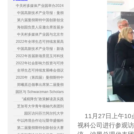
中关村多媒体产业园举办2024
中国高新技术产业导报：曼彻
第六届曼彻斯特中国创新创业
海创园负责人应邀出席首届乡
中关村多媒体产业园与北京市
2022年全球生态可持续发展高
中国高新技术产业导报：新场
2022年首届新场景昆玉河科技
2022年社会影响力投资与可持
全球生态可持续发展峰会倡议
2020年（第四届）曼彻斯特中
郑曦原总领事出席第二届曼彻
园区与 Schwarzman Scholars
“减税降负”政策解读及实践
芝加哥大学青年领袖代表团到
园区访问芬兰阿尔托大学
11月27日上午
中以跨境合作论坛暨华盛顿科
视科公司进行参观
第二届曼彻斯特创新创业大赛